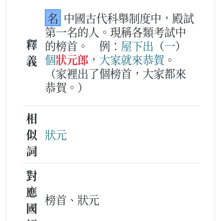
名
中國古代科舉制度中，殿試
第一名的人。現稱各類考試中
釋
的榜首。
例：
屋下
出
（
一
）
個
狀元郎
，
大家
就
來
恭賀
。
義
（家裡出了個榜首，大家都來
恭賀。）
相
似
狀元
詞
對
應
榜首、狀元
國