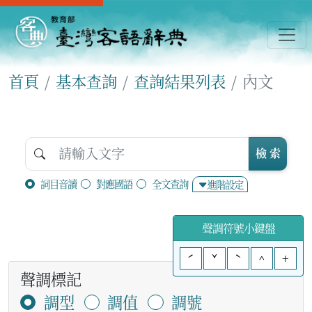
首頁
基本查詢
查詢結果列表
內文
檢 索
詞目音讀
對應國語
全文查詢
進階設定
聲調符號小鍵盤
ˊ
ˇ
ˋ
^
+
聲調標記
調型
調值
調號