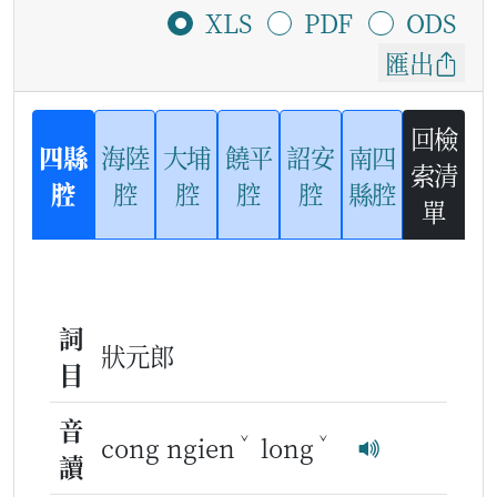
XLS
PDF
ODS
匯出
回檢
四縣
海陸
大埔
饒平
詔安
南四
索清
腔
腔
腔
腔
腔
縣腔
單
詞
狀元郎
目
音
ˇ
ˇ
cong ngien
long
讀