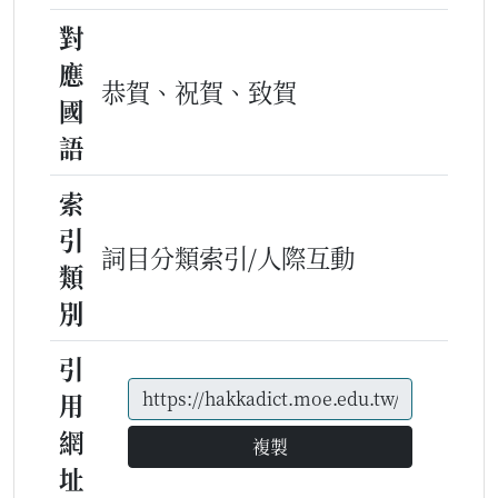
對
應
恭賀、祝賀、致賀
國
語
索
引
詞目分類索引/人際互動
類
別
引
用
網
複製
址