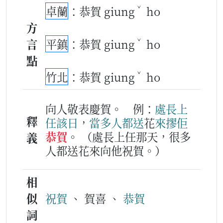
ˇ
卓蘭
：恭賀 giung
ho
方
ˇ
言
平鎮
：恭賀 giung
ho
點
ˇ
竹北
：恭賀 giung
ho
向人敬表慶賀。
例：
處
長
上
釋
任
該日
，
當多
人
都
送
花
來
摎
佢
恭賀
。
（處長上任那天，很多
義
人都送花來向他祝賀。）
相
似
祝賀
、 賀喜 、
恭賀
詞