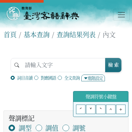
首頁
基本查詢
查詢結果列表
內文
檢 索
詞目音讀
對應國語
全文查詢
進階設定
聲調符號小鍵盤
ˊ
ˇ
ˋ
^
+
聲調標記
調型
調值
調號