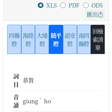
XLS
PDF
ODS
匯出
回檢
四縣
海陸
大埔
饒平
詔安
南四
索清
腔
腔
腔
腔
腔
縣腔
單
詞
恭賀
目
音
ˇ
ˊ
giung
ho
讀