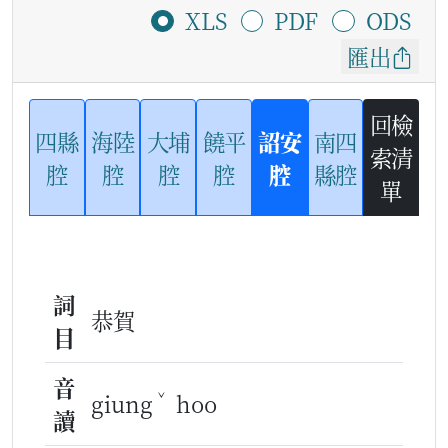
XLS
PDF
ODS
匯出
回檢
四縣
海陸
大埔
饒平
詔安
南四
索清
腔
腔
腔
腔
腔
縣腔
單
詞
恭賀
目
音
ˇ
giung
hoo
讀