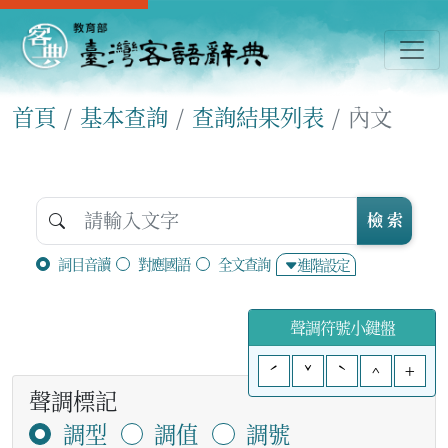
首頁
基本查詢
查詢結果列表
內文
檢 索
詞目音讀
對應國語
全文查詢
進階設定
聲調符號小鍵盤
ˊ
ˇ
ˋ
^
+
聲調標記
調型
調值
調號