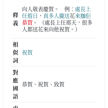
向人敬表慶賀。
例：
處
長
上
釋
任
遐日
，
真多
人
攏
送
花
來
拁
佢
恭賀
。
（處長上任那天，很多
義
人都送花來向他祝賀。）
相
似
祝賀
詞
對
應
恭賀、祝賀、致賀
國
語