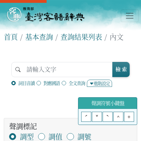
首頁
基本查詢
查詢結果列表
內文
檢 索
詞目音讀
對應國語
全文查詢
進階設定
聲調符號小鍵盤
ˊ
ˇ
ˋ
^
+
聲調標記
調型
調值
調號