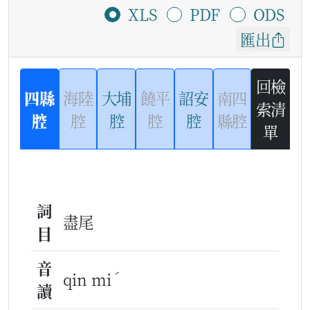
XLS
PDF
ODS
匯出
回檢
四縣
海陸
大埔
饒平
詔安
南四
索清
腔
腔
腔
腔
腔
縣腔
單
詞
盡尾
目
音
ˊ
qin mi
讀