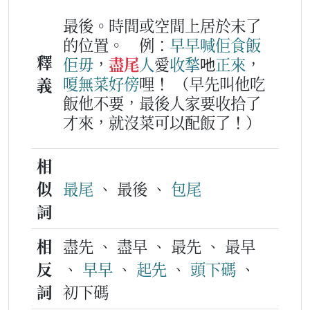
最後。時間或空間上居於末了
的位置。
例：
早早
喊
佢
食飯
釋
佢
毋
，
盡尾
人
愛
收揫
吔
正來
，
嗄
無
菜
好
傍
哩！
（早先叫他吃
義
飯他不要，最後人家要收拾了
才來，就沒菜可以配飯了！）
相
似
最尾
、 最後 、
包尾
詞
相
盡先 、 盡早 、 最先 、 最早
反
、
早早
、
起先
、
頭下碼
、
詞
初下碼