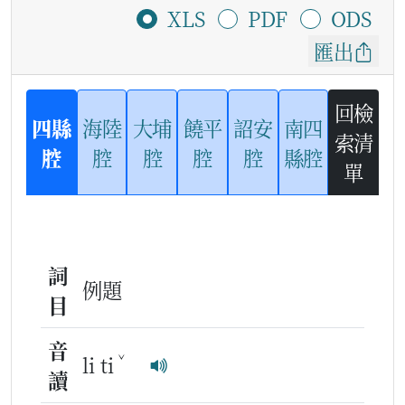
XLS
PDF
ODS
匯出
回檢
四縣
海陸
大埔
饒平
詔安
南四
索清
腔
腔
腔
腔
腔
縣腔
單
詞
例題
目
音
ˇ
li ti
讀