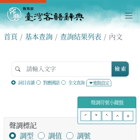
首頁
基本查詢
查詢結果列表
內文
檢 索
詞目音讀
對應國語
全文查詢
進階設定
聲調符號小鍵盤
ˊ
ˇ
ˋ
^
+
聲調標記
調型
調值
調號