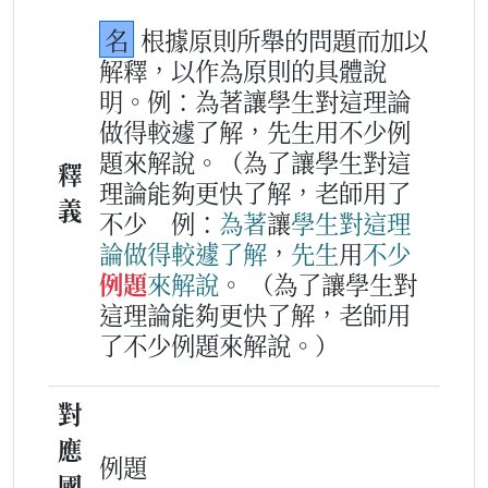
名
根據原則所舉的問題而加以
解釋，以作為原則的具體說
明。例：為著讓學生對這理論
做得較遽了解，先生用不少例
題來解說。（為了讓學生對這
釋
理論能夠更快了解，老師用了
義
不少
例：
為著
讓
學生
對
這
理
論
做得
較
遽
了解
，
先生
用
不
少
例題
來
解說
。
（為了讓學生對
這理論能夠更快了解，老師用
了不少例題來解說。）
對
應
例題
國