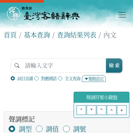
首頁
基本查詢
查詢結果列表
內文
檢 索
詞目音讀
對應國語
全文查詢
進階設定
聲調符號小鍵盤
ˊ
ˇ
ˋ
^
+
聲調標記
調型
調值
調號