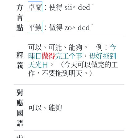
ˋ
方
卓蘭
：使得 sii^ ded
言
ˋ
點
平鎮
：做得 zo^ ded
可以、可能、能夠。
例：
今
釋
晡日
做得
完工
个
事
，
毋好
拖
到
天光
日
。
（今天可以做完的工
義
作，不要拖到明天。）
對
應
可以、能夠
國
語