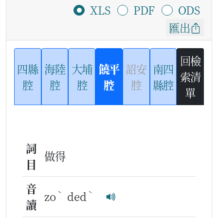
XLS
PDF
ODS
匯出
回檢
四縣
海陸
大埔
饒平
詔安
南四
索清
腔
腔
腔
腔
腔
縣腔
單
詞
做得
目
音
ˋ
ˋ
zo
ded
讀