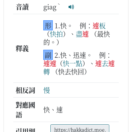
ˋ
音讀
giag
形
1.快。
例：
遽
板
（
快
拍
）、
盡
遽
（最快
的。）
釋義
副
2.快、迅速。
例：
遽
遽
（
快
一
點
）、
遽
去
遽
轉
（快去快回）
相反詞
慢
對應國
快、速
語
引用網