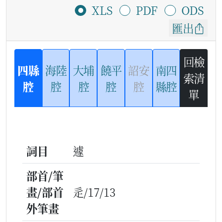
XLS
PDF
ODS
匯出
回檢
四縣
海陸
大埔
饒平
詔安
南四
索清
腔
腔
腔
腔
腔
縣腔
單
詞目
遽
部首/筆
畫/部首
辵/17/13
外筆畫