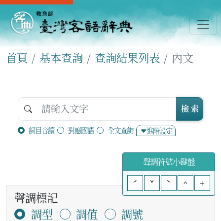
首頁
基本查詢
查詢結果列表
內文
檢 索
詞目音讀
對應國語
全文查詢
進階設定
聲調符號小鍵盤
ˊ
ˇ
ˋ
^
+
聲調標記
調型
調值
調號