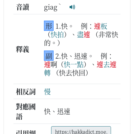
ˋ
音讀
giag
形
1.快。
例：
遽
板
（
快
拍
）、
盡
遽
（非常快
的。）
釋義
副
2.快、迅速。
例：
遽
啊（
快
一
點
）、
遽
去
遽
轉
（快去快回）
相反詞
慢
對應國
快、迅速
語
引用網