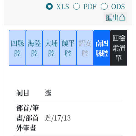
XLS
PDF
ODS
匯出
回檢
四縣
海陸
大埔
饒平
詔安
南四
索清
腔
腔
腔
腔
腔
縣腔
單
詞目
遽
部首/筆
畫/部首
辵/17/13
外筆畫