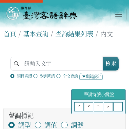
首頁
基本查詢
查詢結果列表
內文
檢 索
詞目音讀
對應國語
全文查詢
進階設定
聲調符號小鍵盤
ˊ
ˇ
ˋ
^
+
聲調標記
調型
調值
調號