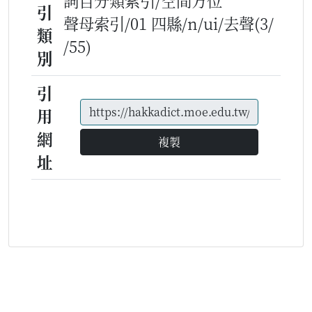
詞目分類索引/空間方位
引
聲母索引/01 四縣/n/ui/去聲(3/
類
/55)
別
引
用
網
複製
址