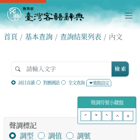
首頁
基本查詢
查詢結果列表
內文
檢 索
詞目音讀
對應國語
全文查詢
進階設定
聲調符號小鍵盤
ˊ
ˇ
ˋ
^
+
聲調標記
調型
調值
調號