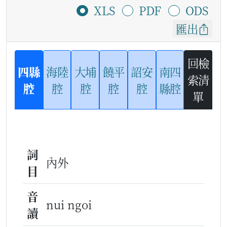
XLS
PDF
ODS
匯出
回檢
四縣
海陸
大埔
饒平
詔安
南四
索清
腔
腔
腔
腔
腔
縣腔
單
詞
內外
目
音
nui ngoi
讀