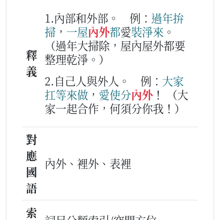
1.內部和外部。
例：
過年
拚
掃
，
一
屋
內外
都
愛
裝
淨
來
。
（過年大掃除，屋內屋外都要
釋
整理乾淨。）
義
2.自己人與外人。
例：
大家
扛
等
來
做
，
愛使
分
內外
！
（大
家一起合作，何須分你我！）
對
應
內外、裡外、表裡
國
語
索