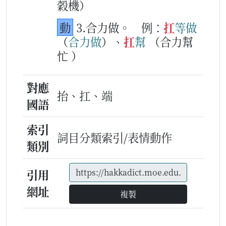
穀機）
動
3.合力做。
例：
扛
等
做
（
合
力
做
）、
扛
幫
（合力幫
忙 ）
對應
抬、扛、端
國語
索引
詞目分類索引/表情動作
類別
引用
網址
複製