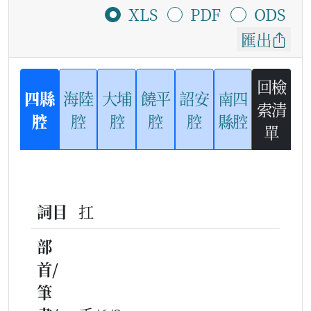
XLS
PDF
ODS
匯出
回檢
四縣
海陸
大埔
饒平
詔安
南四
索清
腔
腔
腔
腔
腔
縣腔
單
詞目
扛
部
首/
筆