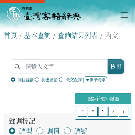
首頁
基本查詢
查詢結果列表
內文
檢 索
詞目音讀
對應國語
全文查詢
進階設定
聲調符號小鍵盤
ˊ
ˇ
ˋ
^
+
聲調標記
調型
調值
調號