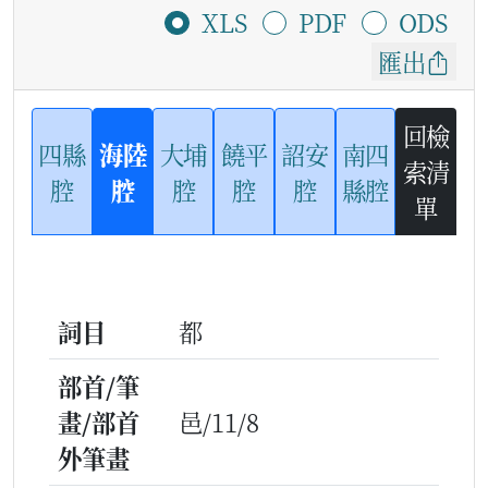
XLS
PDF
ODS
匯出
回檢
四縣
海陸
大埔
饒平
詔安
南四
索清
腔
腔
腔
腔
腔
縣腔
單
詞目
都
部首/筆
畫/部首
邑/11/8
外筆畫