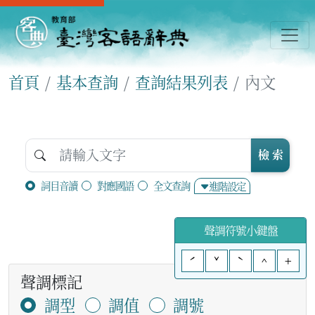
首頁
基本查詢
查詢結果列表
內文
檢 索
詞目音讀
對應國語
全文查詢
進階設定
聲調符號小鍵盤
ˊ
ˇ
ˋ
^
+
聲調標記
調型
調值
調號