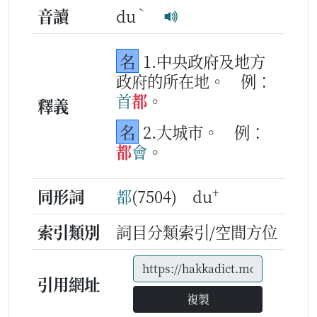
ˋ
音讀
du
名
1.中央政府及地方
政府的所在地。
例：
首
都
。
釋義
名
2.大城市。
例：
都
會
。
+
同形詞
都
(7504) du
索引類別
詞目分類索引/空間方位
引用網址
複製