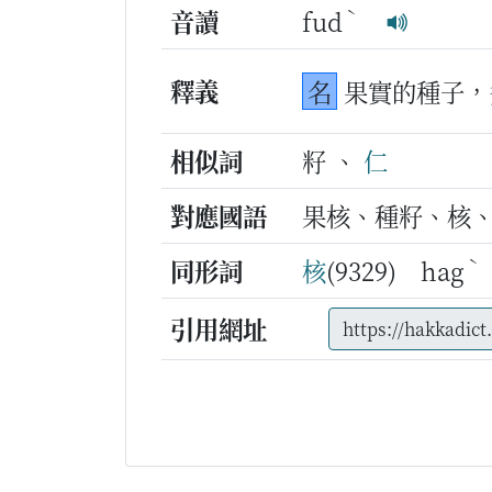
ˋ
音讀
fud
釋義
名
果實的種子，
相似詞
籽 、
仁
對應國語
果核、種籽、核
ˋ
同形詞
核
(9329) hag
引用網址