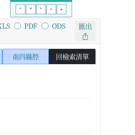
ˊ
ˇ
ˋ
^
+
XLS
PDF
ODS
匯出
南四縣腔
回檢索清單