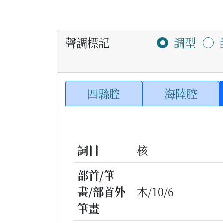
聲調標記
調型
四縣腔
海陸腔
詞目
核
部首/筆
畫/部首外
木/10/6
筆畫