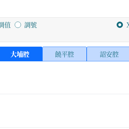
調值
調號
大埔腔
饒平腔
詔安腔