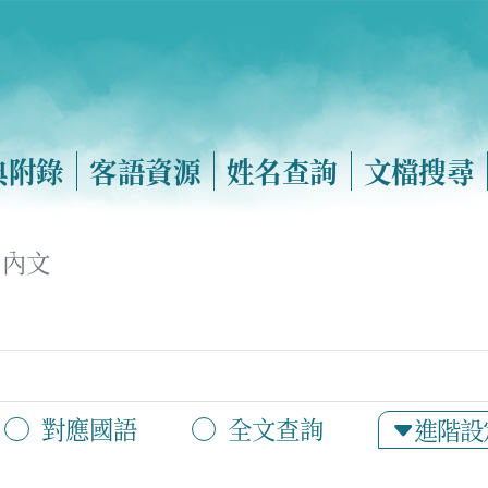
典附錄
客語資源
姓名查詢
文檔搜尋
內文
對應國語
全文查詢
進階設