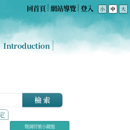
回首頁
網站導覽
登入
:::
小
中
大
Introduction
檢 索
定
聲調符號小鍵盤