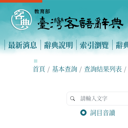
最新消息
辭典說明
索引瀏覽
辭
:::
首頁
基本查詢
查詢結果列表
詞目音讀