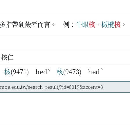
多指帶硬殼者而言。
例：
牛眼
核
、
橄欖
核
。
、核仁
^
ˋ
核
(9471) hed
核
(9473) hed