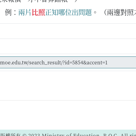
例：
兩
片
比照
正知
哪位
出
問題
。
（兩邊對照
 © 2023 Ministry of Education, R.O.C. All righ