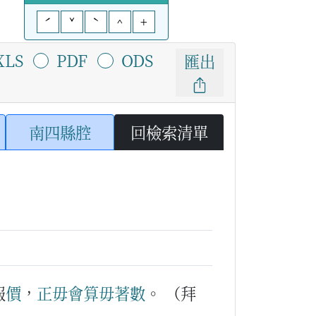
ˊ
ˇ
ˋ
^
+
XLS
PDF
ODS
匯出
南四縣腔
回檢索清單
報
價
，
正毋會
算
毋著
數
。
（拜