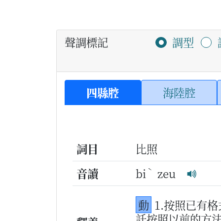
聲調標記
調型
四縣腔
海陸腔
詞目
比照
ˋ
音讀
bi
zeu
動
1.按照已有
託按照以前的方