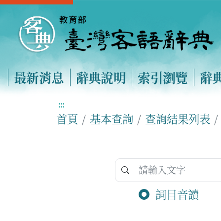
最新消息
辭典說明
索引瀏覽
辭
:::
首頁
基本查詢
查詢結果列表
詞目音讀