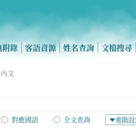
典附錄
客語資源
姓名查詢
文檔搜尋
內文
對應國語
全文查詢
進階設