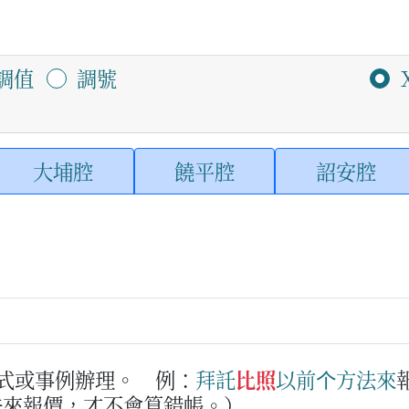
調值
調號
大埔腔
饒平腔
詔安腔
格式或事例辦理。
例：
拜託
比照
以前
个
方法
來
法來報價，才不會算錯帳。）