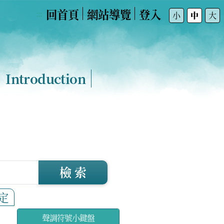
回首頁
網站導覽
登入
:::
小
中
大
Introduction
檢 索
定
聲調符號小鍵盤