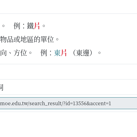
品。
例：鐵
片
。
的物品或地區的單位。
方向、方位。
例：
東
片
（東邊）。
en
詞