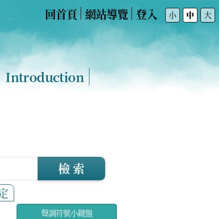
回首頁
網站導覽
登入
:::
小
中
大
Introduction
檢 索
定
聲調符號小鍵盤