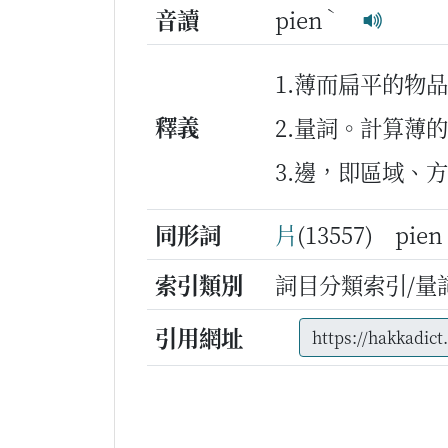
ˋ
音讀
pien
1.薄而扁平的物
釋義
2.量詞。計算薄
3.邊，即區域、
同形詞
片
(13557) pi
索引類別
詞目分類索引/量
引用網址