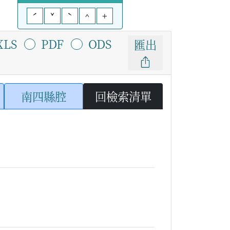
ˊ
ˇ
ˋ
^
+
XLS
PDF
ODS
匯出
南四縣腔
回檢索清單