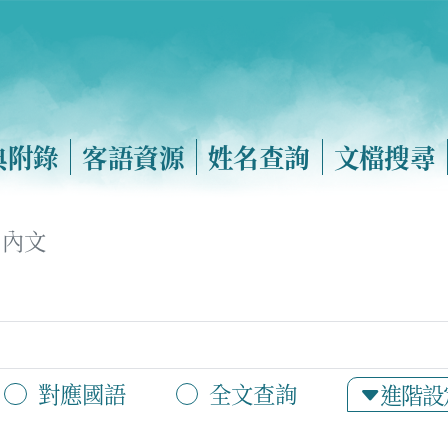
典附錄
客語資源
姓名查詢
文檔搜尋
內文
對應國語
全文查詢
進階設