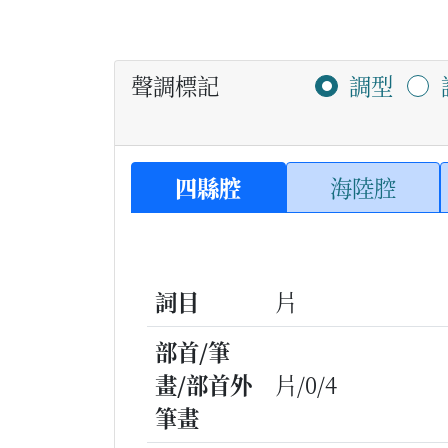
聲調標記
調型
四縣腔
海陸腔
詞目
片
部首/筆
畫/部首外
片/0/4
筆畫