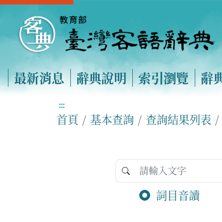
最新消息
辭典說明
索引瀏覽
辭
:::
首頁
基本查詢
查詢結果列表
詞目音讀