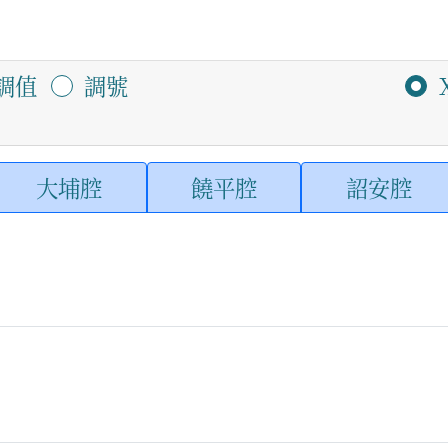
調值
調號
大埔腔
饒平腔
詔安腔