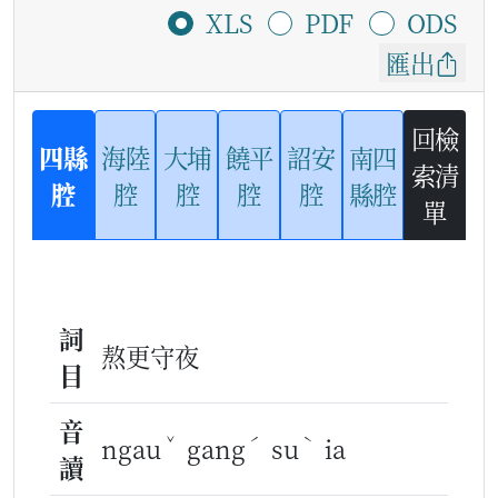
XLS
PDF
ODS
匯出
回檢
四縣
海陸
大埔
饒平
詔安
南四
索清
腔
腔
腔
腔
腔
縣腔
單
詞
熬更守夜
目
音
ˇ
ˊ
ˋ
ngau
gang
su
ia
讀