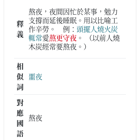
熬夜，夜間因忙於某事，勉力
支撐而延後睡眠。用以比喻工
釋
作辛勞。
例：
頭擺
人
燒火炭
義
輒常
愛
熬更守夜
。
（以前人燒
木炭經常要熬夜。）
相
似
噩夜
詞
對
應
熬夜
國
語