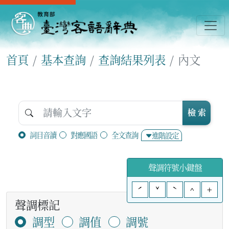
首頁
基本查詢
查詢結果列表
內文
檢 索
詞目音讀
對應國語
全文查詢
進階設定
聲調符號小鍵盤
ˊ
ˇ
ˋ
^
+
聲調標記
調型
調值
調號