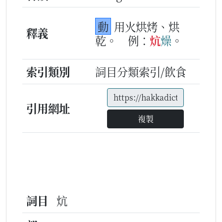
動
用火烘烤、烘
釋義
乾。
例：
炕
燥
。
索引類別
詞目分類索引/飲食
引用網址
複製
詞目
炕