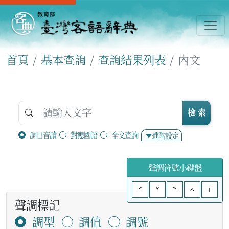
首頁
基本查詢
查詢結果列表
內文
檢 索
詞目音讀
對應國語
全文查詢
進階設定
聲調符號小鍵盤
ˊ
ˇ
ˋ
^
+
聲調標記
調型
調值
調號