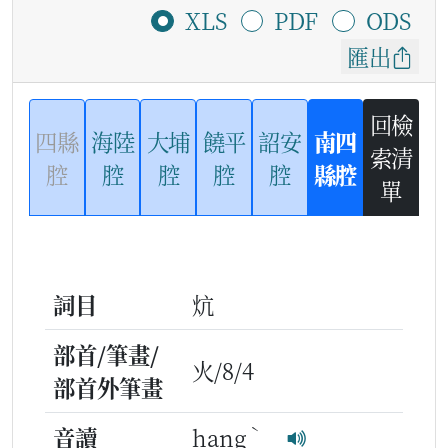
XLS
PDF
ODS
匯出
回檢
四縣
海陸
大埔
饒平
詔安
南四
索清
腔
腔
腔
腔
腔
縣腔
單
詞目
炕
部首/筆畫/
火/8/4
部首外筆畫
ˋ
音讀
hang