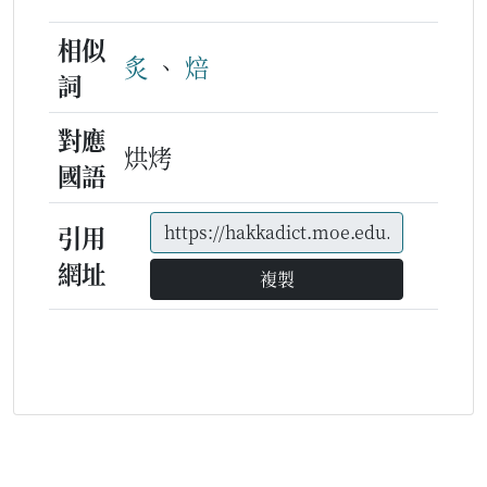
相似
炙
、
焙
詞
對應
烘烤
國語
引用
網址
複製