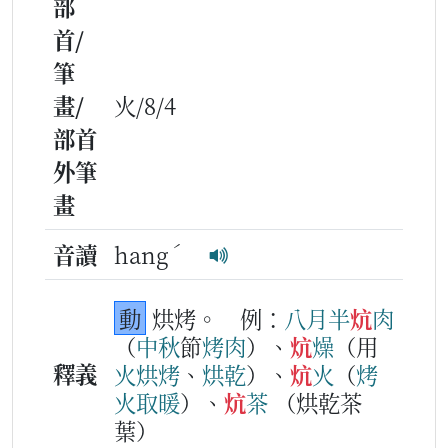
部
首/
筆
畫/
火/8/4
部首
外筆
畫
ˊ
音讀
hang
動
烘烤。
例：
八月半
炕
肉
（
中秋
節
烤肉
）、
炕
燥
（用
釋義
火
烘
烤
、
烘
乾
）、
炕
火
（
烤
火
取
暖
）、
炕
茶
（烘乾茶
葉）