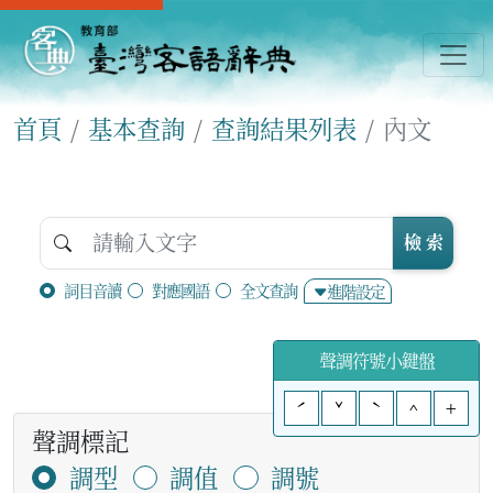
首頁
基本查詢
查詢結果列表
內文
檢 索
詞目音讀
對應國語
全文查詢
進階設定
聲調符號小鍵盤
ˊ
ˇ
ˋ
^
+
聲調標記
調型
調值
調號