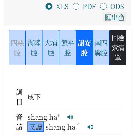
XLS
PDF
ODS
匯出
回檢
四縣
海陸
大埔
饒平
詔安
南四
索清
腔
腔
腔
腔
腔
縣腔
單
詞
成下
目
+
音
shang ha
ˊ
讀
又讀
shang ha