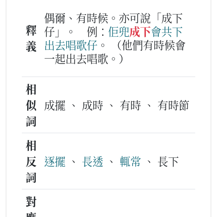
偶爾、有時候。亦可說「成下
釋
仔」。
例：
佢兜
成下
會
共下
出去
唱
歌
仔
。
（他們有時候會
義
一起出去唱歌。）
相
似
成擺 、 成時 、 有時 、 有時節
詞
相
反
逐擺
、
長透
、
輒常
、 長下
詞
對