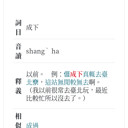
詞
成下
目
音
ˋ
shang
ha
讀
以前。
例：
𠊎
成下
真
輒
去
臺
釋
北
尞
，
這站
無閒
較
無
去
啊。
（我以前很常去臺北玩，最近
義
比較忙所以沒去了。）
相
似
成過