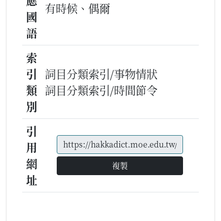
應
有時候、偶爾
國
語
索
引
詞目分類索引/事物情狀
類
詞目分類索引/時間節令
別
引
用
網
複製
址