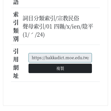
語
索
詞目分類索引/宗教民俗
引
聲母索引/01 四縣/x/ien/陰平
類
(1/ˊ/24)
別
引
用
網
複製
址