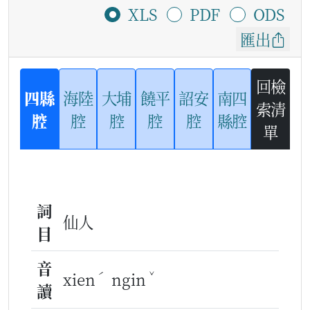
XLS
PDF
ODS
匯出
回檢
四縣
海陸
大埔
饒平
詔安
南四
索清
腔
腔
腔
腔
腔
縣腔
單
詞
仙人
目
音
ˊ
ˇ
xien
ngin
讀