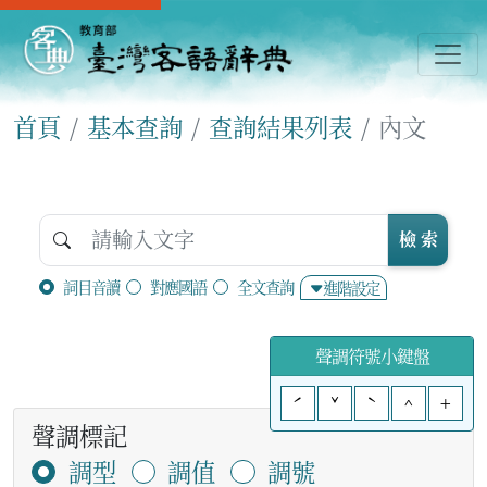
首頁
基本查詢
查詢結果列表
內文
檢 索
詞目音讀
對應國語
全文查詢
進階設定
聲調符號小鍵盤
ˊ
ˇ
ˋ
^
+
聲調標記
調型
調值
調號