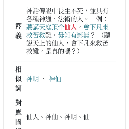
神話傳說中長生不死，並具有
各種神通、法術的人。
例：
釋
聽講
天庭
頂
个
仙人
，
會
下凡
來
救
苦
救
難，
毋知
有影無
？
（聽
義
說天上的仙人，會下凡來救苦
救難，是真的嗎？）
相
似
神明
、
神仙
詞
對
應
仙人、神仙、神明、仙
國