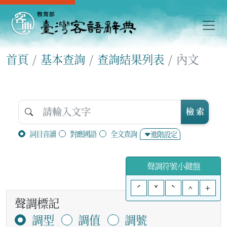
首頁
基本查詢
查詢結果列表
內文
檢 索
詞目音讀
對應國語
全文查詢
進階設定
聲調符號小鍵盤
ˊ
ˇ
ˋ
^
+
聲調標記
調型
調值
調號