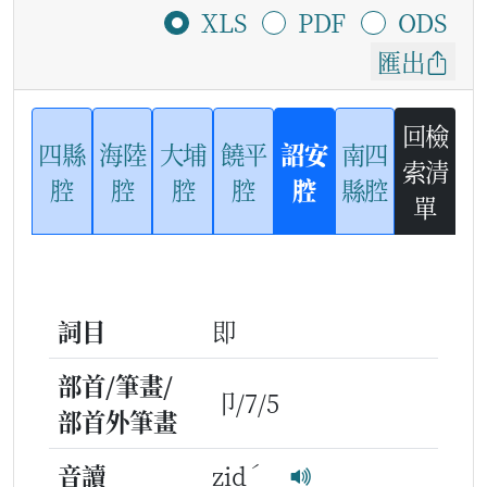
XLS
PDF
ODS
匯出
回檢
四縣
海陸
大埔
饒平
詔安
南四
索清
腔
腔
腔
腔
腔
縣腔
單
詞目
即
部首/筆畫/
卩/7/5
部首外筆畫
ˊ
音讀
zid