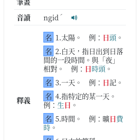
筆畫
ˊ
音讀
ngid
名
1.太陽。
例：
日
頭
。
名
2.白天，指日出到日落
間的一段時間。與「夜」
相對。
例：
日
時
頭
。
名
3.一天。
例：
日
記。
名
4.指特定的某一天。
釋義
例：
生
日
。
名
5.時間。
例：曠
日
費
時
。