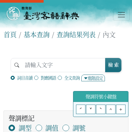
首頁
基本查詢
查詢結果列表
內文
檢 索
詞目音讀
對應國語
全文查詢
進階設定
聲調符號小鍵盤
ˊ
ˇ
ˋ
^
+
聲調標記
調型
調值
調號