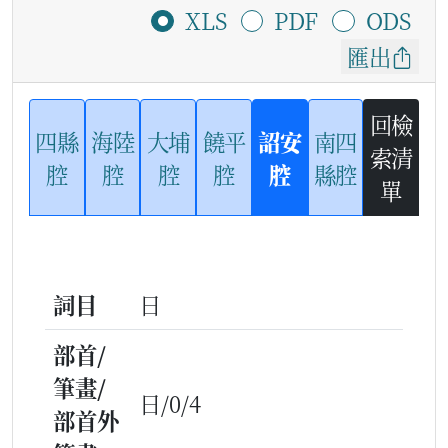
XLS
PDF
ODS
匯出
回檢
四縣
海陸
大埔
饒平
詔安
南四
索清
腔
腔
腔
腔
腔
縣腔
單
詞目
日
部首/
筆畫/
日/0/4
部首外