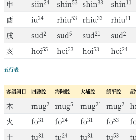
24
53
33
11
申
siin
shin
shin
shin
24
53
33
11
酉
iu
rhiu
rhiu
rhiu
2
5
21
2
戌
sud
sud
sud
sud
55
33
53
24
亥
hoi
hoi
hoi
hoi
五行表
客語詞目
四縣腔
海陸腔
大埔腔
饒平腔
詔安
2
5
21
2
木
mug
mug
mug
mug
h
31
24
31
53
火
fo
fo
fo
fo
fo
31
24
31
53
3
土
tu
tu
tu
tu
tu