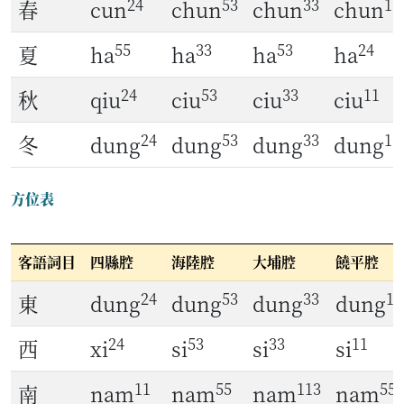
24
53
33
11
春
cun
chun
chun
chun
55
33
53
24
夏
ha
ha
ha
ha
24
53
33
11
秋
qiu
ciu
ciu
ciu
24
53
33
11
冬
dung
dung
dung
dung
方位表
客語詞目
四縣腔
海陸腔
大埔腔
饒平腔
24
53
33
11
東
dung
dung
dung
dung
24
53
33
11
西
xi
si
si
si
11
55
113
55
南
nam
nam
nam
nam