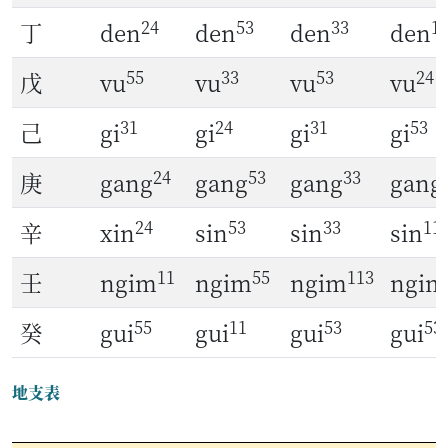
24
53
33
1
丁
den
den
den
den
55
33
53
24
戊
vu
vu
vu
vu
31
24
31
53
己
gi
gi
gi
gi
24
53
33
庚
gang
gang
gang
gang
24
53
33
11
辛
xin
sin
sin
sin
11
55
113
壬
ngim
ngim
ngim
ngim
55
11
53
53
癸
gui
gui
gui
gui
地支表