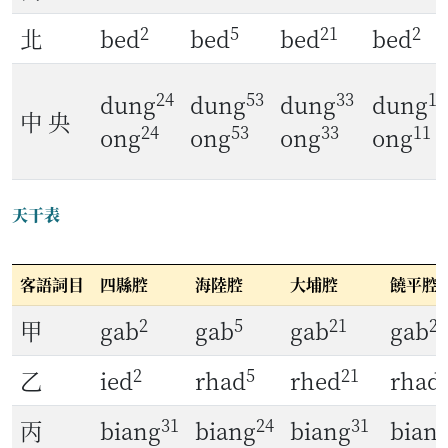
2
5
21
2
北
bed
bed
bed
bed
24
53
33
11
dung
dung
dung
dung
中 央
24
53
33
11
ong
ong
ong
ong
天干表
客語詞目
四縣腔
海陸腔
大埔腔
饒平腔
2
5
21
2
甲
gab
gab
gab
gab
2
5
21
乙
ied
rhad
rhed
rhad
31
24
31
丙
biang
biang
biang
bian