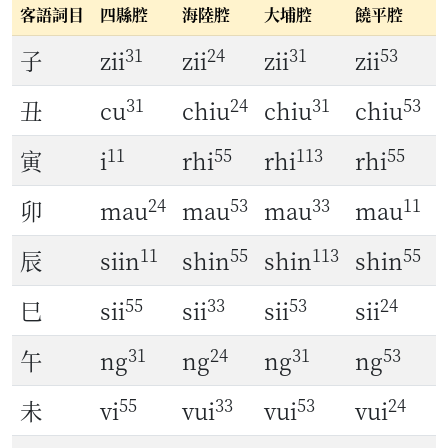
客語詞目
四縣腔
海陸腔
大埔腔
饒平腔
31
24
31
53
子
zii
zii
zii
zii
31
24
31
53
丑
cu
chiu
chiu
chiu
11
55
113
55
寅
i
rhi
rhi
rhi
r
24
53
33
11
卯
mau
mau
mau
mau
11
55
113
55
辰
siin
shin
shin
shin
55
33
53
24
巳
sii
sii
sii
sii
31
24
31
53
午
ng
ng
ng
ng
55
33
53
24
未
vi
vui
vui
vui