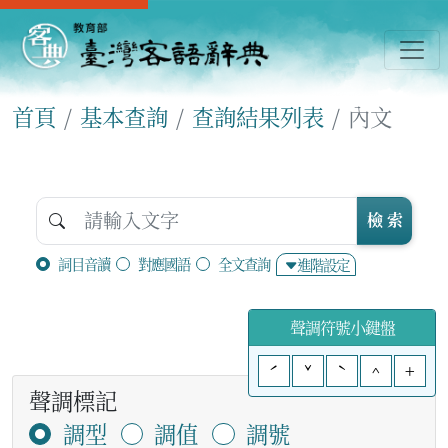
首頁
基本查詢
查詢結果列表
內文
檢 索
詞目音讀
對應國語
全文查詢
進階設定
聲調符號小鍵盤
ˊ
ˇ
ˋ
^
+
聲調標記
調型
調值
調號