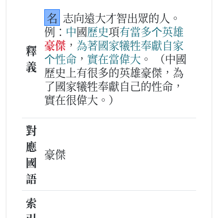
名
志向遠大才智出眾的人。
例：
中
國
歷史
項
有
當多
个
英雄
豪傑
，
為著
國家
犧牲
奉獻
自家
釋
个
性命
，
實在
當
偉
大
。
（中國
義
歷史上有很多的英雄豪傑，為
了國家犧牲奉獻自己的性命，
實在很偉大。）
對
應
豪傑
國
語
索