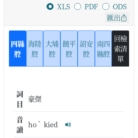
XLS
PDF
ODS
匯出
回檢
四縣
海陸
大埔
饒平
詔安
南四
索清
腔
腔
腔
腔
腔
縣腔
單
詞
豪傑
目
音
ˇ
ho
kied
讀