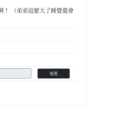
啊！
（弟弟這麼大了睡覺還會
複製