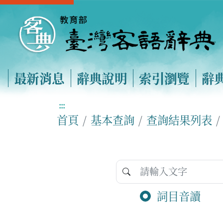
最新消息
辭典說明
索引瀏覽
辭
:::
首頁
基本查詢
查詢結果列表
詞目音讀