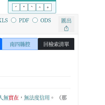
ˊ
ˇ
ˋ
^
+
XLS
PDF
ODS
匯出
南四縣腔
回檢索清單
人
無
實在
，
無法度
信用
。
（那