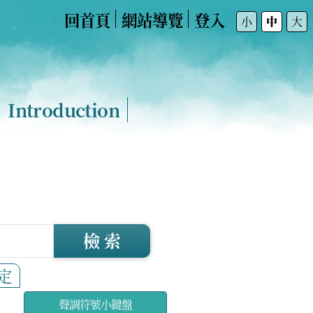
回首頁
網站導覽
登入
:::
小
中
大
Introduction
檢 索
定
聲調符號小鍵盤