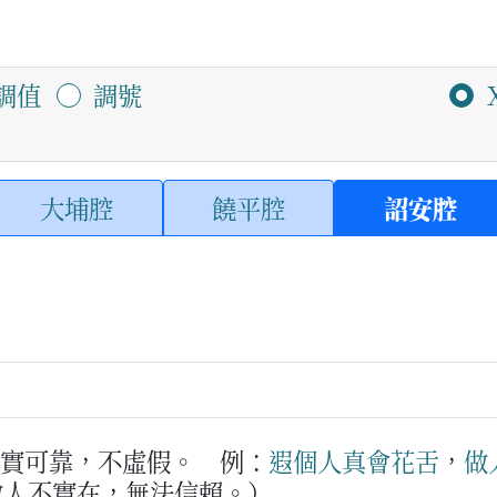
調值
調號
大埔腔
饒平腔
詔安腔
真實可靠，不虛假。
例：
遐個
人
真會
花舌
，
做
做人不實在，無法信賴。）