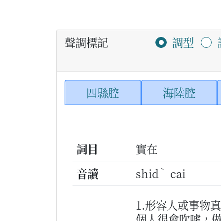
聲調標記
調型
四縣腔
海陸腔
詞目
實在
ˋ
音讀
shid
cai
1.形容人或事物
個人很會吹噓，