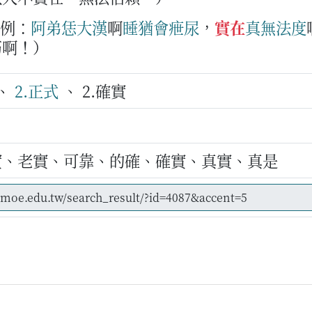
例：
阿弟
恁
大漢
啊
睡
猶會
疶尿
，
實在
真
無法度
筋啊！）
、
2.正式
、 2.確實
實、老實、可靠、的確、確實、真實、真是