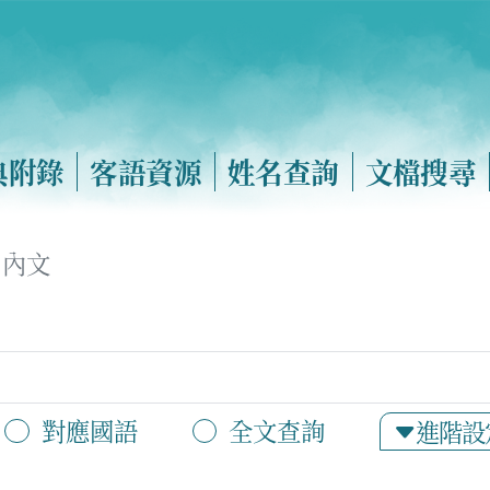
典附錄
客語資源
姓名查詢
文檔搜尋
內文
對應國語
全文查詢
進階設