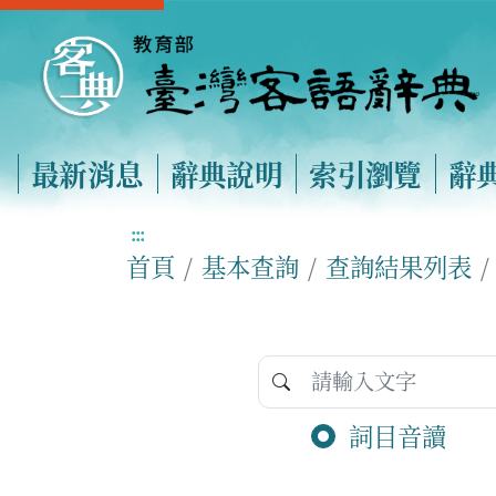
最新消息
辭典說明
索引瀏覽
辭
:::
首頁
基本查詢
查詢結果列表
詞目音讀