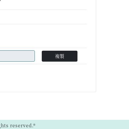
複製
ts reserved.®