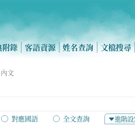
典附錄
客語資源
姓名查詢
文檔搜尋
內文
對應國語
全文查詢
進階設