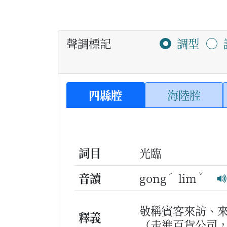
聲調標記
調型
四縣腔
海陸腔
詞目
光臨
ˊ
ˇ
音讀
gong
lim
敬稱賓客來訪、
釋義
（走進百貨公司