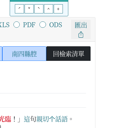
ˊ
ˇ
ˋ
^
+
XLS
PDF
ODS
匯出
南四縣腔
回檢索清單
光臨
！」
這
句
親切
个
話語
。
）