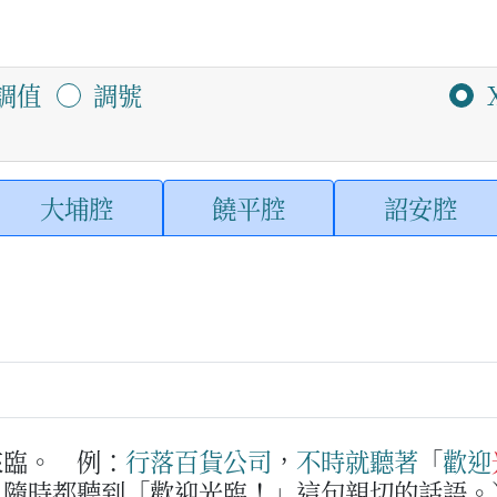
調值
調號
大埔腔
饒平腔
詔安腔
來臨。
例：
行
落
百貨公司
，
不時
就
聽
著
「
歡迎
，隨時都聽到「歡迎光臨！」這句親切的話語。