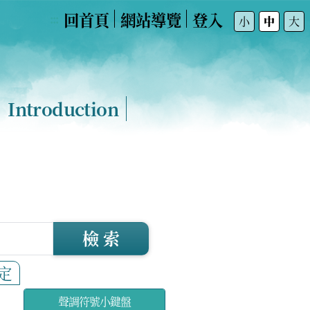
回首頁
網站導覽
登入
:::
小
中
大
Introduction
檢 索
定
聲調符號小鍵盤