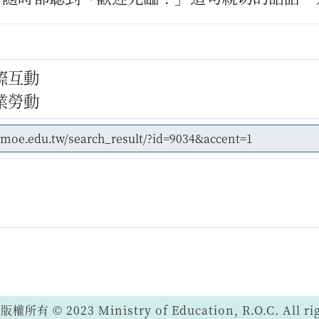
際互動
業勞動
 © 2023 Ministry of Education, R.O.C. All righ