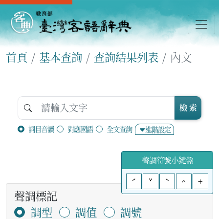
首頁
基本查詢
查詢結果列表
內文
檢 索
詞目音讀
對應國語
全文查詢
進階設定
聲調符號小鍵盤
ˊ
ˇ
ˋ
^
+
聲調標記
調型
調值
調號