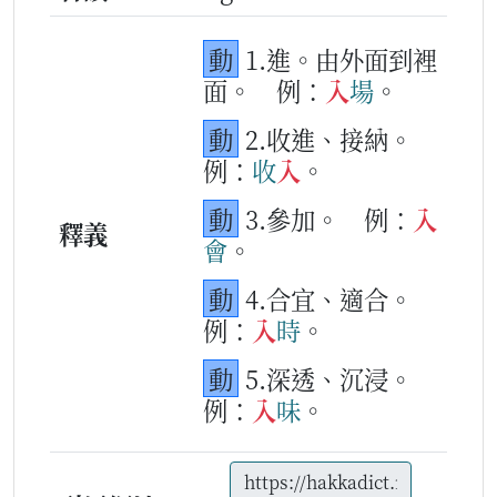
動
1.進。由外面到裡
面。
例：
入
場
。
動
2.收進、接納。
例：
收
入
。
動
3.參加。
例：
入
釋義
會
。
動
4.合宜、適合。
例：
入
時
。
動
5.深透、沉浸。
例：
入
味
。