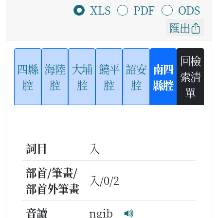
XLS
PDF
ODS
匯出
回檢
四縣
海陸
大埔
饒平
詔安
南四
索清
腔
腔
腔
腔
腔
縣腔
單
詞目
入
部首/筆畫/
入/0/2
部首外筆畫
音讀
ngib