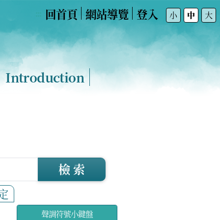
回首頁
網站導覽
登入
:::
小
中
大
Introduction
檢 索
定
聲調符號小鍵盤