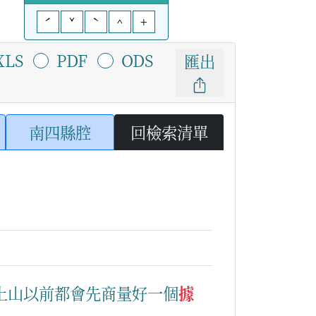
ˊ
ˇ
ˋ
^
+
XLS
PDF
ODS
匯出
南四縣腔
回檢索清單
上山
以前
都會
先
商量
好
一
個
據