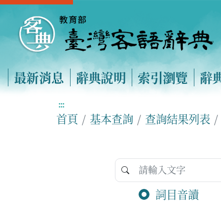
最新消息
辭典說明
索引瀏覽
辭
:::
首頁
基本查詢
查詢結果列表
詞目音讀