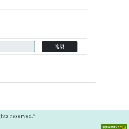
複製
ts reserved.®