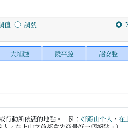
調值
調號
大埔腔
饒平腔
詔安腔
或行動所依憑的地點。
例：
好
蹶
山
个
人
，
在
的人，在上山之前都會先商量好一個據點。）