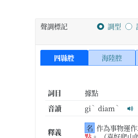
聲調標記
調型
四縣腔
海陸腔
詞目
據點
ˋ
ˋ
音讀
gi
diam
名
作為事物運作
釋義
點
。
（喜好爬山