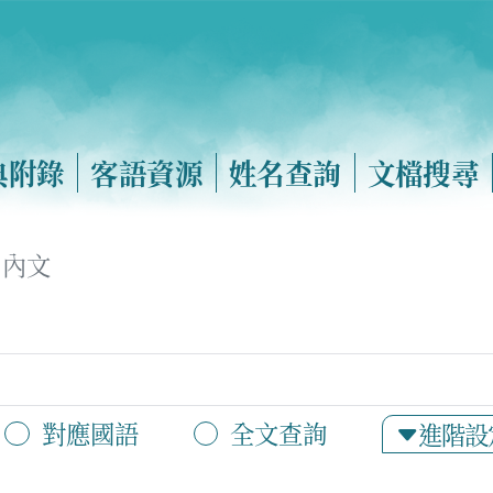
典附錄
客語資源
姓名查詢
文檔搜尋
內文
對應國語
全文查詢
進階設