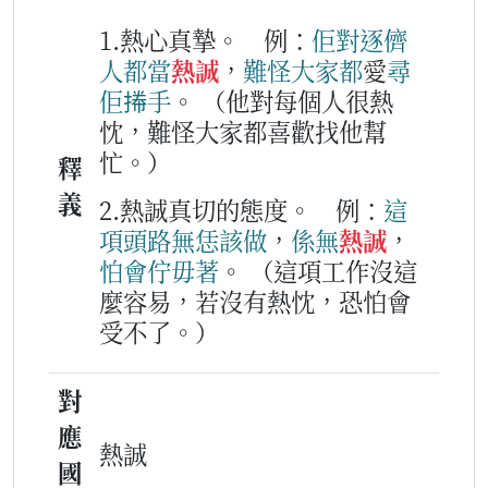
1.熱心真摯。
例：
佢
對
逐儕
人
都
當
熱誠
，
難怪
大家
都
愛
尋
佢
𢯭手
。
（他對每個人很熱
忱，難怪大家都喜歡找他幫
忙。）
釋
義
2.熱誠真切的態度。
例：
這
項
頭路
無恁該
做
，
係無
熱誠
，
怕
會
佇毋著
。
（這項工作沒這
麼容易，若沒有熱忱，恐怕會
受不了。）
對
應
熱誠
國