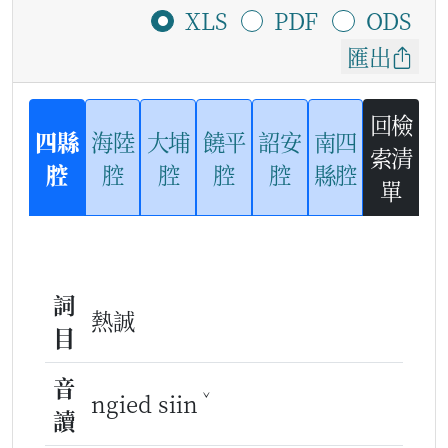
XLS
PDF
ODS
匯出
回檢
四縣
海陸
大埔
饒平
詔安
南四
索清
腔
腔
腔
腔
腔
縣腔
單
詞
熱誠
目
音
ˇ
ngied siin
讀