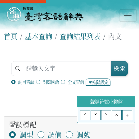
首頁
基本查詢
查詢結果列表
內文
檢 索
詞目音讀
對應國語
全文查詢
進階設定
聲調符號小鍵盤
ˊ
ˇ
ˋ
^
+
聲調標記
調型
調值
調號