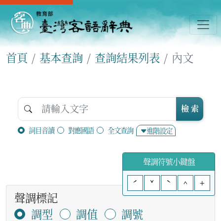
首頁
基本查詢
查詢結果列表
內文
檢 索
詞目音讀
對應國語
全文查詢
進階設定
聲調符號小鍵盤
ˊ
ˇ
ˋ
^
+
聲調標記
調型
調值
調號