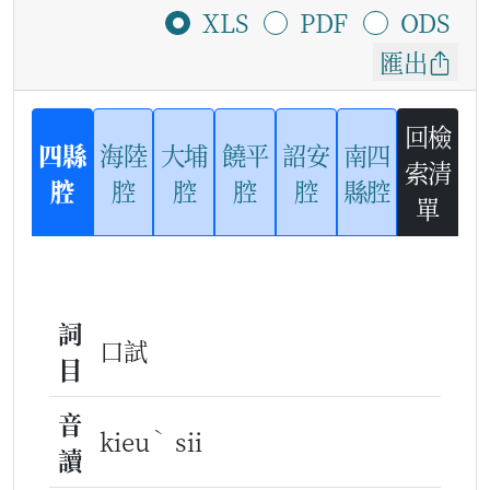
XLS
PDF
ODS
匯出
回檢
四縣
海陸
大埔
饒平
詔安
南四
索清
腔
腔
腔
腔
腔
縣腔
單
詞
口試
目
音
ˋ
kieu
sii
讀