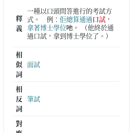
一種以口頭問答進行的考試方
釋
式。
例：
佢
總算
通過
口試
，
拿
著
博士
學位
吔。
（他終於通
義
過口試，拿到博士學位了。）
相
似
面試
詞
相
反
筆試
詞
對