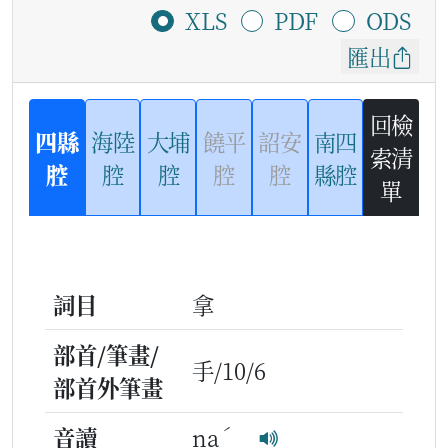
XLS
PDF
ODS
匯出
回檢
四縣
海陸
大埔
饒平
詔安
南四
索清
腔
腔
腔
腔
腔
縣腔
單
詞目
拿
部首/筆畫/
手/10/6
部首外筆畫
ˊ
音讀
na