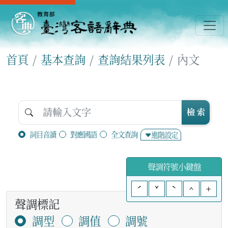
首頁
基本查詢
查詢結果列表
內文
檢 索
詞目音讀
對應國語
全文查詢
進階設定
聲調符號小鍵盤
ˊ
ˇ
ˋ
^
+
聲調標記
調型
調值
調號