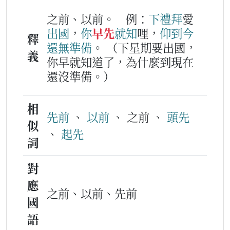
之前、以前。
例：
下
禮拜
愛
出國
，
你
早先
就
知
哩，
仰
到今
釋
還無
準備
。
（下星期要出國，
義
你早就知道了，為什麼到現在
還沒準備。）
相
先前
、
以前
、 之前 、
頭先
似
、
起先
詞
對
應
之前、以前、先前
國
語