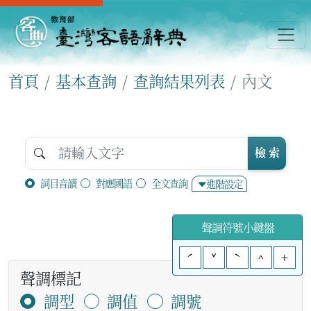
首頁
基本查詢
查詢結果列表
內文
檢 索
詞目音讀
對應國語
全文查詢
進階設定
聲調符號小鍵盤
ˊ
ˇ
ˋ
^
+
聲調標記
調型
調值
調號