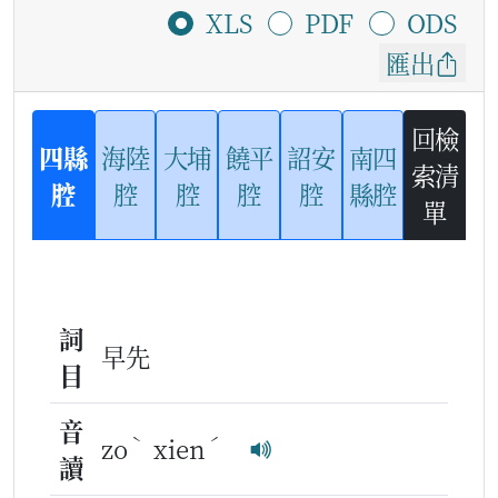
XLS
PDF
ODS
匯出
回檢
四縣
海陸
大埔
饒平
詔安
南四
索清
腔
腔
腔
腔
腔
縣腔
單
詞
早先
目
音
ˋ
ˊ
zo
xien
讀