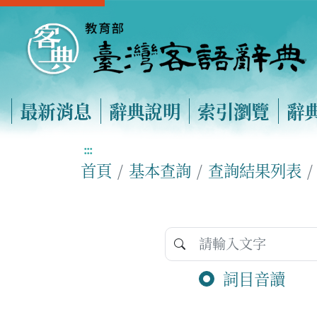
最新消息
辭典說明
索引瀏覽
辭
:::
首頁
基本查詢
查詢結果列表
詞目音讀