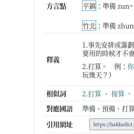
方言點
平鎮
：準備 zun^
竹北
：準備 zhun
1.事先安排或籌
要用的時候才不
釋義
2.打算。
例：
你
玩幾天？）
相似詞
2.打算
、
按算
對應國語
準備、預備、打
引用網址