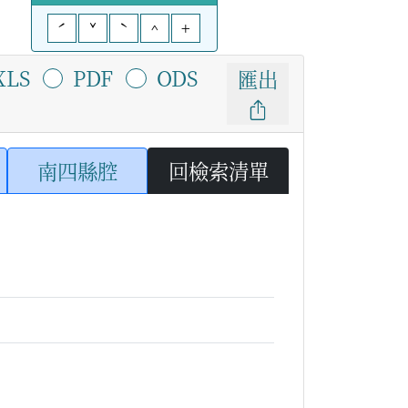
ˊ
ˇ
ˋ
^
+
XLS
PDF
ODS
匯出
南四縣腔
回檢索清單