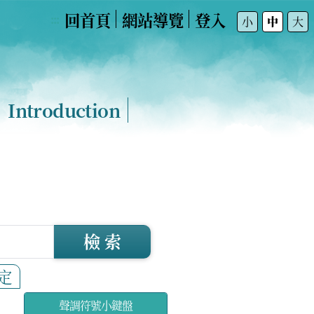
回首頁
網站導覽
登入
:::
小
中
大
Introduction
檢 索
定
聲調符號小鍵盤