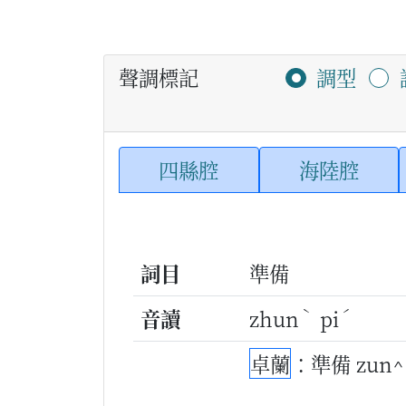
聲調標記
調型
四縣腔
海陸腔
詞目
準備
ˋ
ˊ
音讀
zhun
pi
卓蘭
：準備 zun^