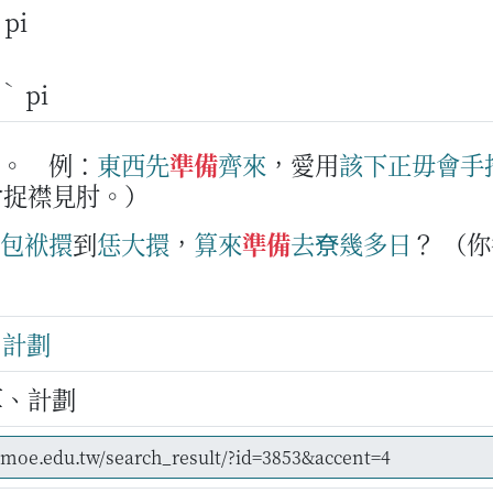
 pi
ˋ
pi
劃。
例：
東西
先
準備
齊
來
，愛用
該下
正毋會
手
會捉襟見肘。）
包袱
擐
到
恁
大
擐
，
算來
準備
去
尞
幾多
日
？
（你
、
計劃
算、計劃