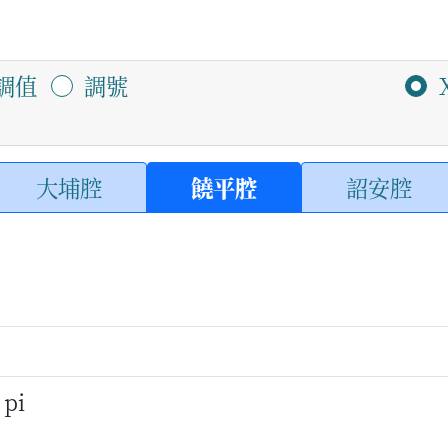
調值
調號
大埔腔
饒平腔
詔安腔
 pi