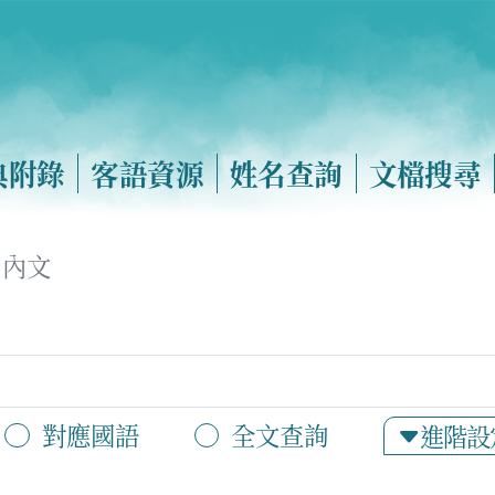
典附錄
客語資源
姓名查詢
文檔搜尋
內文
對應國語
全文查詢
進階設