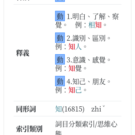
動
1.明白、了解、察
覺。
例：
相
知
。
動
2.識別、區別。
例：
知
人
。
釋義
動
3.意識、感覺。
例：
知
覺。
動
4.知己、朋友。
例：
知
己
。
ˇ
同形詞
知
(16815) zhi
詞目分類索引/思維心
索引類別
態