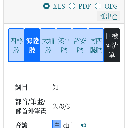
XLS
PDF
ODS
匯出
回檢
四縣
海陸
大埔
饒平
詔安
南四
索清
腔
腔
腔
腔
腔
縣腔
單
詞目
知
部首/筆畫/
矢/8/3
部首外筆畫
ˋ
音讀
白
di