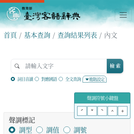
首頁
基本查詢
查詢結果列表
內文
檢 索
詞目音讀
對應國語
全文查詢
進階設定
聲調符號小鍵盤
ˊ
ˇ
ˋ
^
+
聲調標記
調型
調值
調號