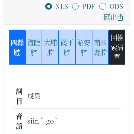
XLS
PDF
ODS
匯出
回檢
四縣
海陸
大埔
饒平
詔安
南四
索清
腔
腔
腔
腔
腔
縣腔
單
詞
成果
目
音
ˇ
ˋ
siin
go
讀