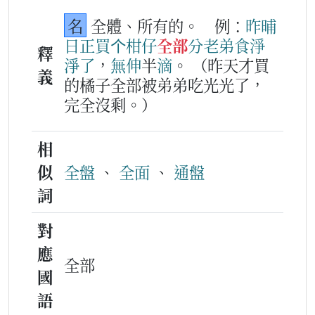
名
全體、所有的。
例：
昨晡
日
正
買
个
柑仔
全部
分
老弟
食淨
釋
淨
了
，
無
伸
半
滴
。
（昨天才買
義
的橘子全部被弟弟吃光光了，
完全沒剩。）
相
似
全盤
、
全面
、
通盤
詞
對
應
全部
國
語