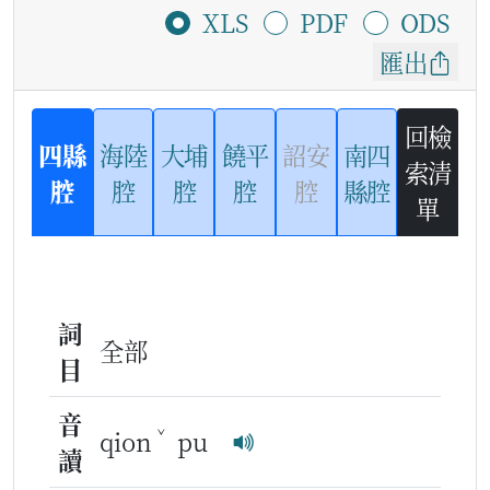
XLS
PDF
ODS
匯出
回檢
四縣
海陸
大埔
饒平
詔安
南四
索清
腔
腔
腔
腔
腔
縣腔
單
詞
全部
目
音
ˇ
qion
pu
讀