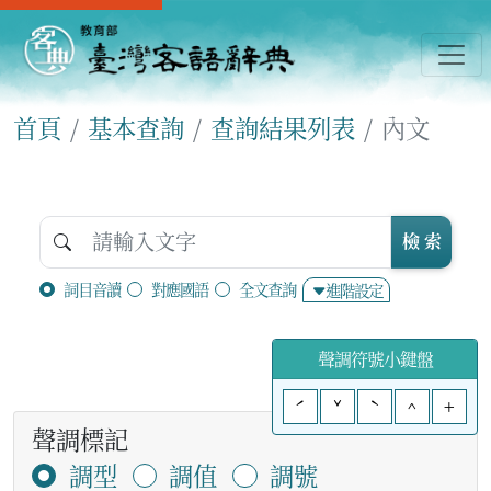
首頁
基本查詢
查詢結果列表
內文
檢 索
詞目音讀
對應國語
全文查詢
進階設定
聲調符號小鍵盤
ˊ
ˇ
ˋ
^
+
聲調標記
調型
調值
調號