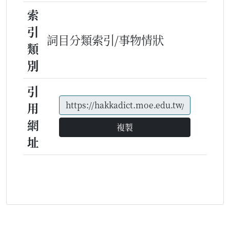
索
引
詞目分類索引/事物情狀
類
別
引
用
網
複製
址