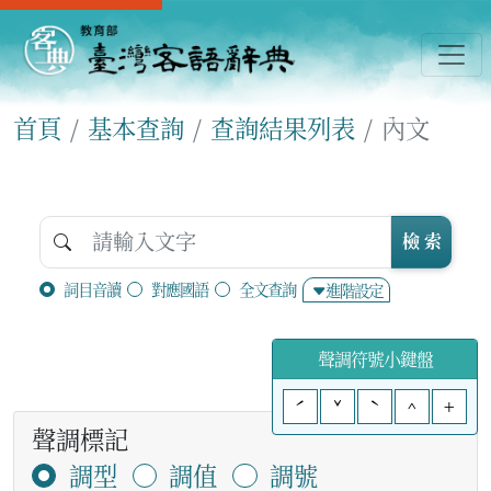
首頁
基本查詢
查詢結果列表
內文
檢 索
詞目音讀
對應國語
全文查詢
進階設定
聲調符號小鍵盤
ˊ
ˇ
ˋ
^
+
聲調標記
調型
調值
調號