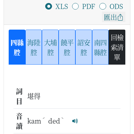
XLS
PDF
ODS
匯出
回檢
四縣
海陸
大埔
饒平
詔安
南四
索清
腔
腔
腔
腔
腔
縣腔
單
詞
堪得
目
音
ˊ
ˋ
kam
ded
讀