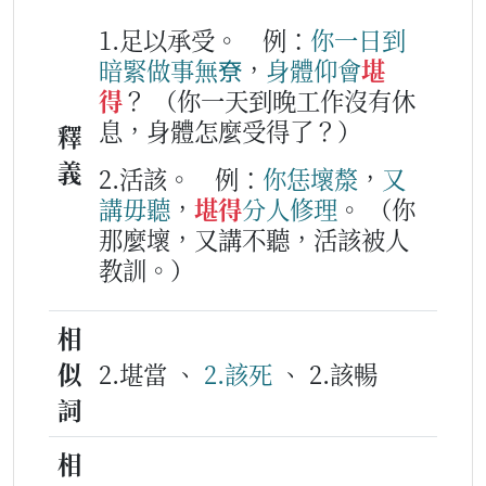
1.足以承受。
例：
你
一日到
暗
緊
做事
無
尞
，
身體
仰會
堪
得
？
（你一天到晚工作沒有休
息，身體怎麼受得了？）
釋
義
2.活該。
例：
你
恁
壞漦
，
又
講
毋
聽
，
堪得
分
人
修理
。
（你
那麼壞，又講不聽，活該被人
教訓。）
相
似
2.堪當 、
2.該死
、 2.該暢
詞
相