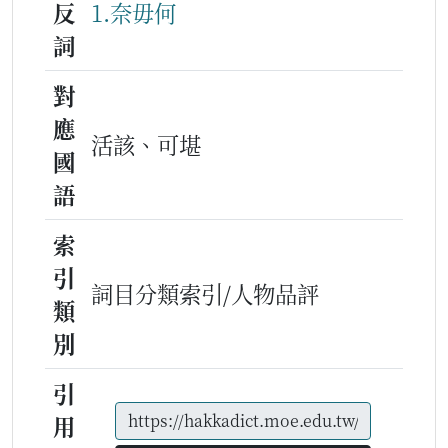
反
1.奈毋何
詞
對
應
活該、可堪
國
語
索
引
詞目分類索引/人物品評
類
別
引
用