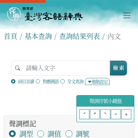
首頁
基本查詢
查詢結果列表
內文
檢 索
詞目音讀
對應國語
全文查詢
進階設定
聲調符號小鍵盤
ˊ
ˇ
ˋ
^
+
聲調標記
調型
調值
調號