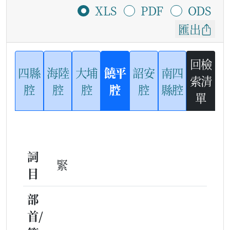
XLS
PDF
ODS
匯出
回檢
四縣
海陸
大埔
饒平
詔安
南四
索清
腔
腔
腔
腔
腔
縣腔
單
詞
緊
目
部
首/