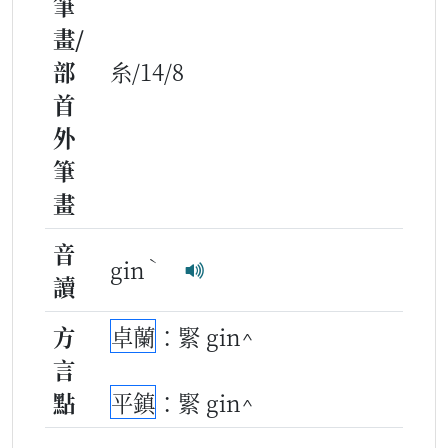
筆
畫/
部
糸/14/8
首
外
筆
畫
音
ˋ
gin
讀
方
卓蘭
：緊 gin^
言
點
平鎮
：緊 gin^