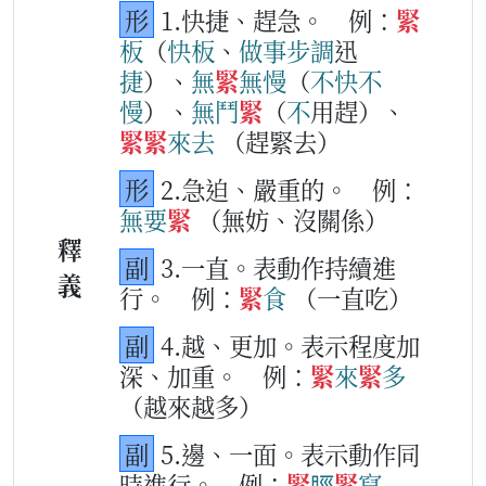
形
1.快捷、趕急。
例：
緊
板
（
快
板
、
做事
步
調
迅
捷
）、
無
緊
無
慢
（
不
快
不
慢
）、
無
鬥
緊
（
不
用趕）、
緊
緊
來去
（趕緊去）
形
2.急迫、嚴重的。
例：
無
要
緊
（無妨、沒關係）
釋
副
3.一直。表動作持續進
義
行。
例：
緊
食
（一直吃）
副
4.越、更加。表示程度加
深、加重。
例：
緊
來
緊
多
（越來越多）
副
5.邊、一面。表示動作同
時進行。
例：
緊
䀴
緊
寫