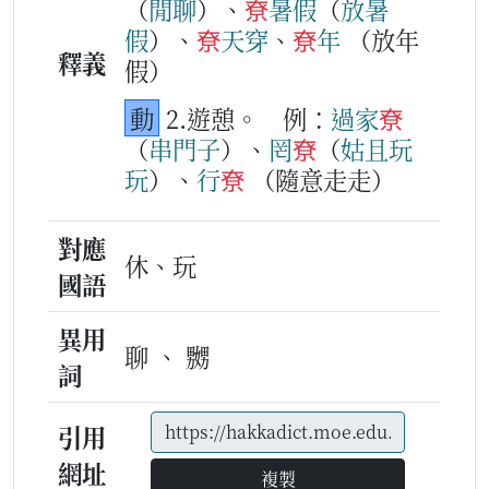
（
閒
聊
）、
尞
暑假
（
放
暑
假
）、
尞
天
穿
、
尞
年
（放年
釋義
假）
動
2.遊憩。
例：
過家
尞
（
串
門
子
）、
罔
尞
（
姑
且
玩
玩
）、
行
尞
（隨意走走）
對應
休、玩
國語
異用
聊 、 嬲
詞
引用
網址
複製