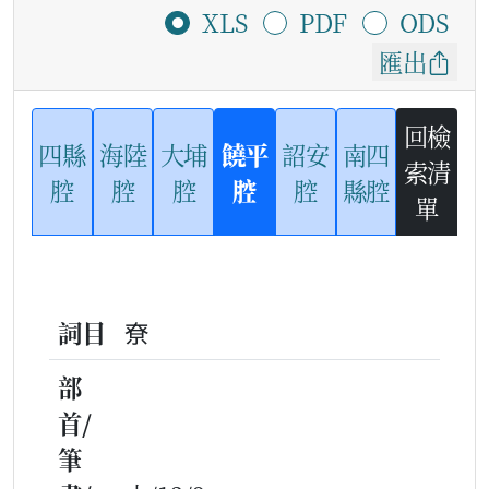
XLS
PDF
ODS
匯出
回檢
四縣
海陸
大埔
饒平
詔安
南四
索清
腔
腔
腔
腔
腔
縣腔
單
詞目
尞
部
首/
筆