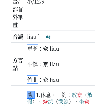
畫/
小/12/9
部首
外筆
畫
ˊ
音讀
liau
卓蘭
：尞 liau
方言
平鎮
：尞 liau
點
竹北
：尞 liau
動
1.休息。
例：
放
尞
（
放
假
）、
尞
涼
（
乘
涼
）、
坐
尞