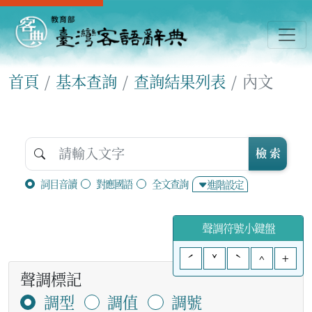
首頁
基本查詢
查詢結果列表
內文
檢 索
詞目音讀
對應國語
全文查詢
進階設定
聲調符號小鍵盤
ˊ
ˇ
ˋ
^
+
聲調標記
調型
調值
調號