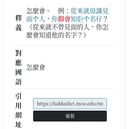
怎麼會。
例：
從來
就
毋識見
釋
面
个
人
，
你
仰會
知
佢
个
名仔
？
（從來就不曾見面的人，你怎
義
麼會知道他的名字？）
對
應
怎麼會
國
語
引
用
網
複製
址