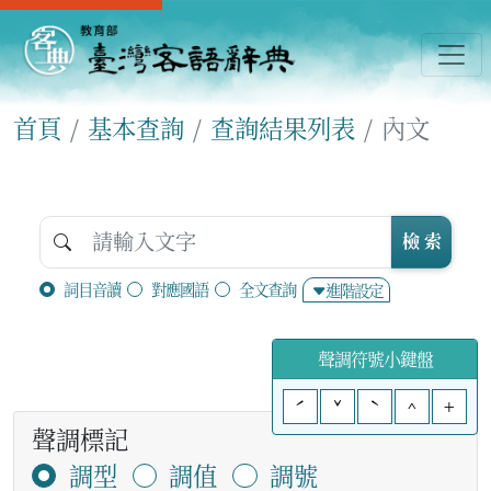
首頁
基本查詢
查詢結果列表
內文
檢 索
詞目音讀
對應國語
全文查詢
進階設定
聲調符號小鍵盤
ˊ
ˇ
ˋ
^
+
聲調標記
調型
調值
調號