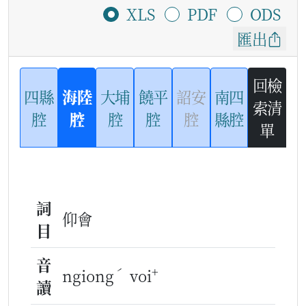
XLS
PDF
ODS
匯出
回檢
四縣
海陸
大埔
饒平
詔安
南四
索清
腔
腔
腔
腔
腔
縣腔
單
詞
仰會
目
音
ˊ
+
ngiong
voi
讀