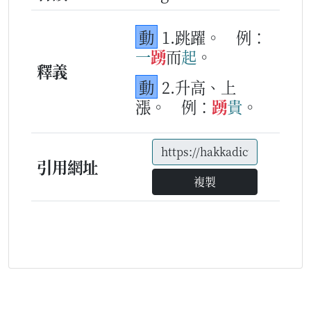
動
1.跳躍。
例：
一
踴
而
起
。
釋義
動
2.升高、上
漲。
例：
踴
貴
。
引用網址
複製