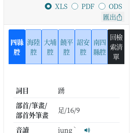
XLS
PDF
ODS
匯出
回檢
四縣
海陸
大埔
饒平
詔安
南四
索清
腔
腔
腔
腔
腔
縣腔
單
詞目
踴
部首/筆畫/
足/16/9
部首外筆畫
ˋ
音讀
iung