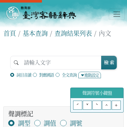
首頁
基本查詢
查詢結果列表
內文
檢 索
詞目音讀
對應國語
全文查詢
進階設定
聲調符號小鍵盤
ˊ
ˇ
ˋ
^
+
聲調標記
調型
調值
調號