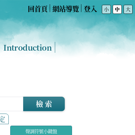
回首頁
網站導覽
登入
:::
小
中
大
Introduction
檢 索
定
聲調符號小鍵盤