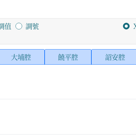
調值
調號
大埔腔
饒平腔
詔安腔