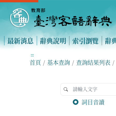
最新消息
辭典說明
索引瀏覽
辭
:::
首頁
基本查詢
查詢結果列表
詞目音讀