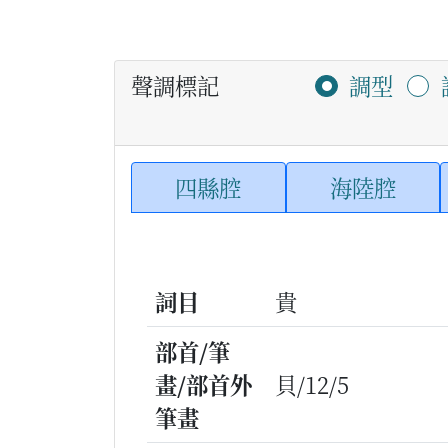
聲調標記
調型
四縣腔
海陸腔
詞目
貴
部首/筆
畫/部首外
貝/12/5
筆畫