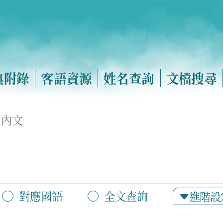
典附錄
客語資源
姓名查詢
文檔搜尋
內文
對應國語
全文查詢
進階設