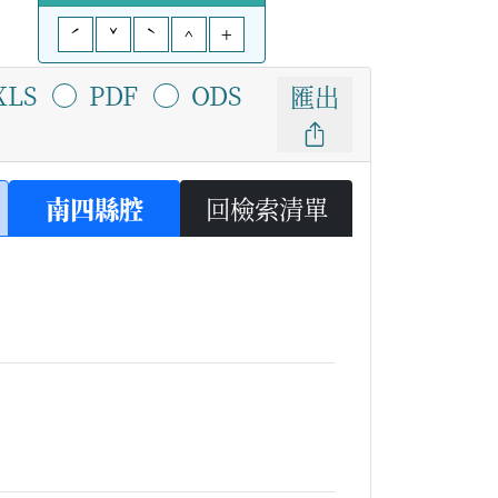
ˊ
ˇ
ˋ
^
+
XLS
PDF
ODS
匯出
南四縣腔
回檢索清單