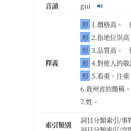
音讀
gui
形
1.價格高。
形
2.指地位崇高
形
3.品質高。
釋義
形
4.對他人的敬
形
5.看重、注重
6.貴州省的簡稱。
7.姓。
詞目分類索引/事
索引類別
詞目分類索引/空