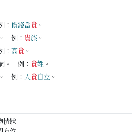
例：
價錢
當
貴
。
。
例：
貴
族
。
例：
高
貴
。
詞。
例：
貴
姓
。
。
例：
人
貴
自
立
。
物情狀
間方位