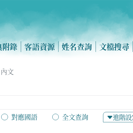
典附錄
客語資源
姓名查詢
文檔搜尋
內文
對應國語
全文查詢
進階設