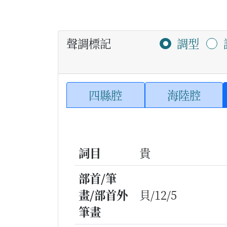
聲調標記
調型
四縣腔
海陸腔
詞目
貴
部首/筆
畫/部首外
貝/12/5
筆畫