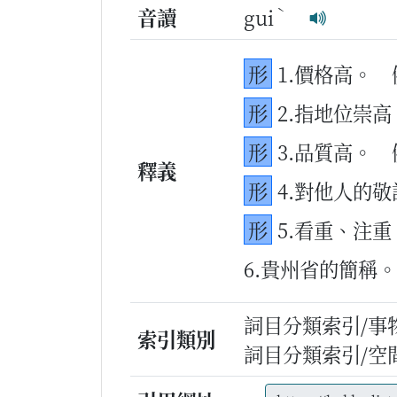
ˋ
音讀
gui
形
1.價格高。
形
2.指地位崇高
形
3.品質高。
釋義
形
4.對他人的敬
形
5.看重、注重
6.貴州省的簡稱。
詞目分類索引/事
索引類別
詞目分類索引/空