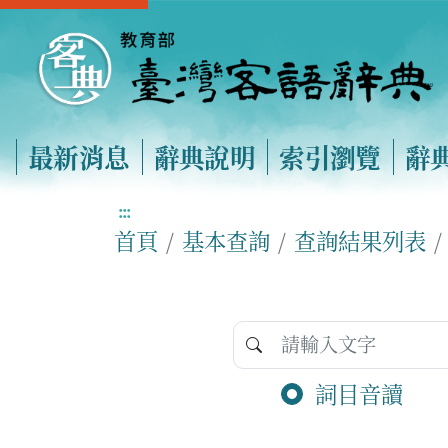
最新消息
辭典說明
索引瀏覽
辭
:::
首頁
基本查詢
查詢結果列表
詞目音讀