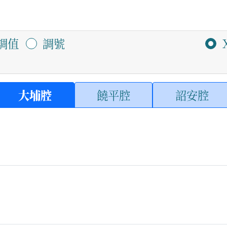
調值
調號
大埔腔
饒平腔
詔安腔