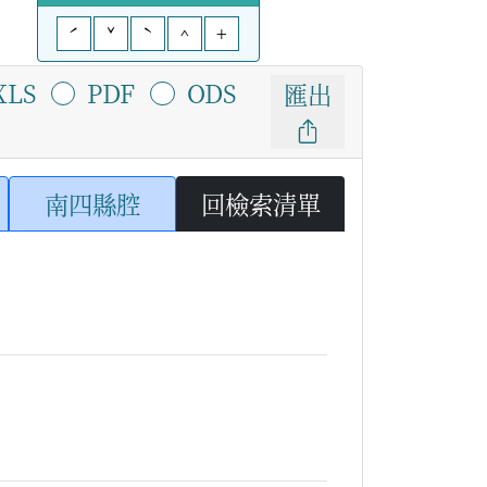
ˊ
ˇ
ˋ
^
+
XLS
PDF
ODS
匯出
南四縣腔
回檢索清單