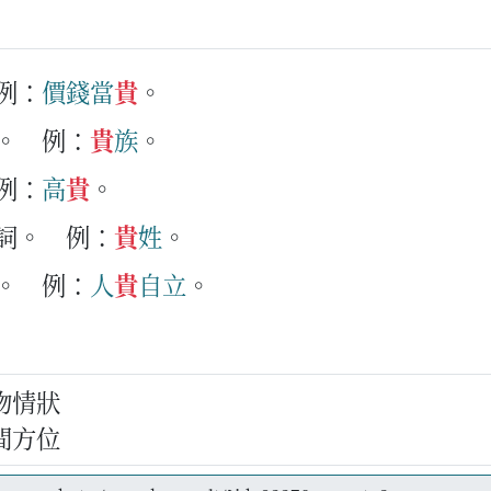
例：
價錢
當
貴
。
。
例：
貴
族
。
例：
高
貴
。
詞。
例：
貴
姓
。
。
例：
人
貴
自
立
。
物情狀
間方位