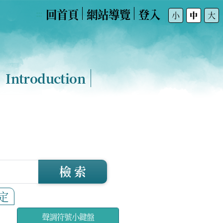
回首頁
網站導覽
登入
:::
小
中
大
Introduction
檢 索
定
聲調符號小鍵盤