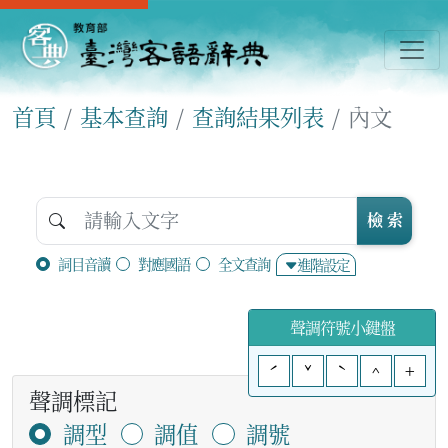
首頁
基本查詢
查詢結果列表
內文
檢 索
詞目音讀
對應國語
全文查詢
進階設定
聲調符號小鍵盤
ˊ
ˇ
ˋ
^
+
聲調標記
調型
調值
調號