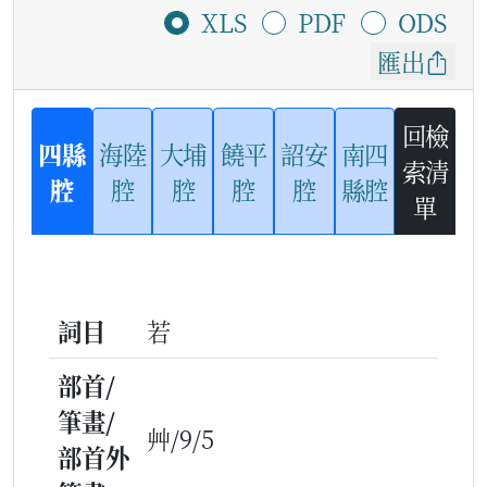
XLS
PDF
ODS
匯出
回檢
四縣
海陸
大埔
饒平
詔安
南四
索清
腔
腔
腔
腔
腔
縣腔
單
詞目
若
部首/
筆畫/
艸/9/5
部首外