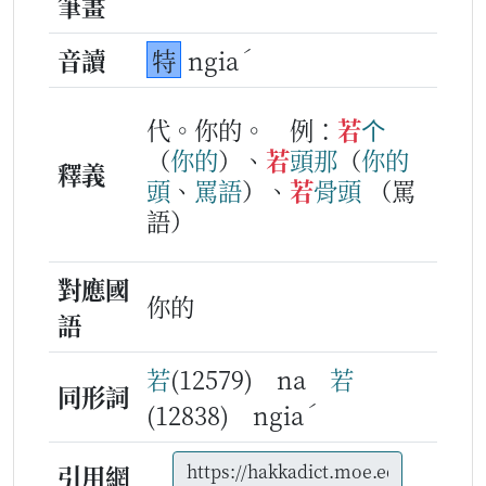
筆畫
ˊ
音讀
特
ngia
代。你的。
例：
若
个
（
你
的
）、
若
頭那
（
你
的
釋義
頭
、
罵
語
）、
若
骨頭
（罵
語）
對應國
你的
語
若
(12579) na
若
同形詞
ˊ
(12838) ngia
引用網