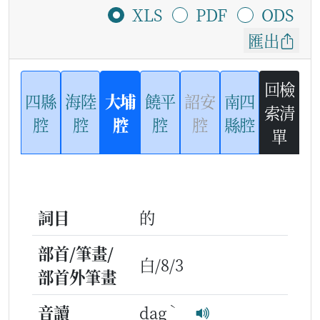
XLS
PDF
ODS
匯出
回檢
四縣
海陸
大埔
饒平
詔安
南四
索清
腔
腔
腔
腔
腔
縣腔
單
詞目
的
部首/筆畫/
白/8/3
部首外筆畫
ˋ
音讀
dag