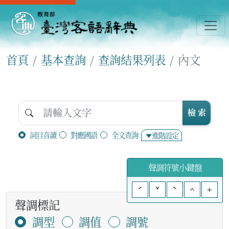
首頁
基本查詢
查詢結果列表
內文
檢 索
詞目音讀
對應國語
全文查詢
進階設定
聲調符號小鍵盤
ˊ
ˇ
ˋ
^
+
聲調標記
調型
調值
調號