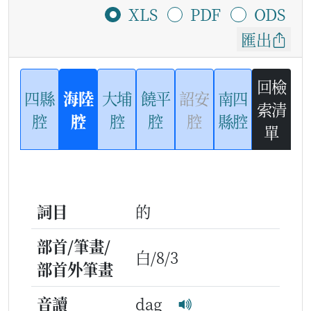
XLS
PDF
ODS
匯出
回檢
四縣
海陸
大埔
饒平
詔安
南四
索清
腔
腔
腔
腔
腔
縣腔
單
詞目
的
部首/筆畫/
白/8/3
部首外筆畫
音讀
dag