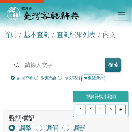
首頁
基本查詢
查詢結果列表
內文
檢 索
詞目音讀
對應國語
全文查詢
進階設定
聲調符號小鍵盤
ˊ
ˇ
ˋ
^
+
聲調標記
調型
調值
調號