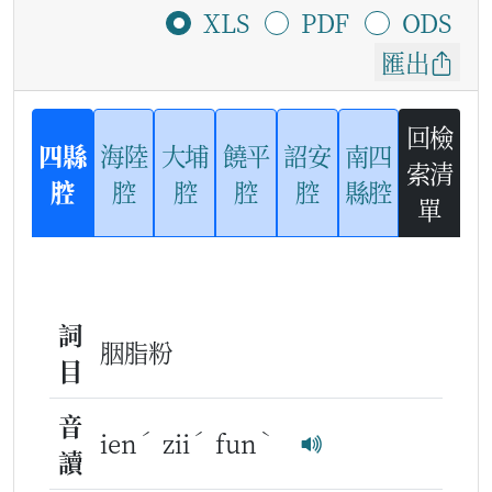
XLS
PDF
ODS
匯出
回檢
四縣
海陸
大埔
饒平
詔安
南四
索清
腔
腔
腔
腔
腔
縣腔
單
詞
胭脂粉
目
音
ˊ
ˊ
ˋ
ien
zii
fun
讀