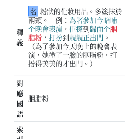
名
粉狀的化妝用品。多塗抹於
兩頰。
例：
為著
參加
今暗晡
个
晚
會
表演
，
佢
搽
到
歸面
个
胭
釋
脂粉
，
打扮
到
靚
靚
正
出門
。
義
（為了參加今天晚上的晚會表
演，她塗了一臉的胭脂粉，打
扮得美美的才出門。）
對
應
胭脂粉
國
語
索