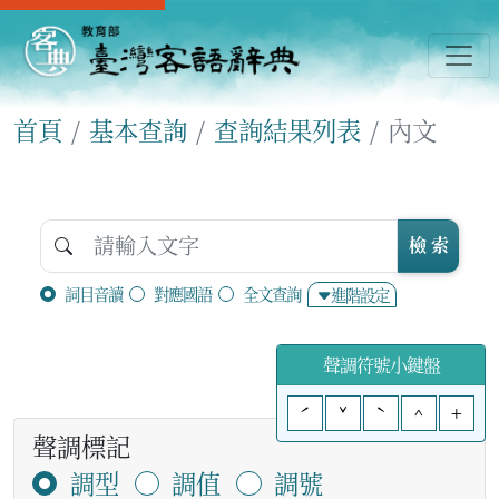
首頁
基本查詢
查詢結果列表
內文
檢 索
詞目音讀
對應國語
全文查詢
進階設定
聲調符號小鍵盤
ˊ
ˇ
ˋ
^
+
聲調標記
調型
調值
調號