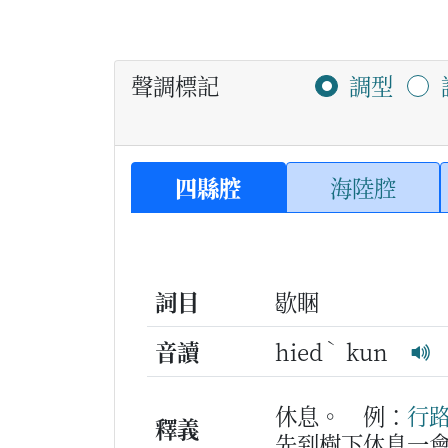
聲調標記
調型
四縣腔
海陸腔
詞目
歇睏
ˋ
音讀
hied
kun
休息。
例：
行
釋義
先到樹下休息一