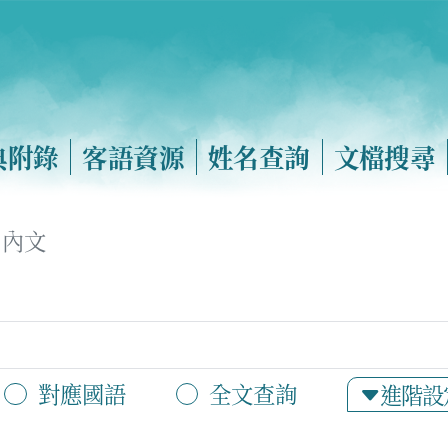
典附錄
客語資源
姓名查詢
文檔搜尋
內文
對應國語
全文查詢
進階設