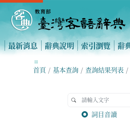
最新消息
辭典說明
索引瀏覽
辭
:::
首頁
基本查詢
查詢結果列表
詞目音讀