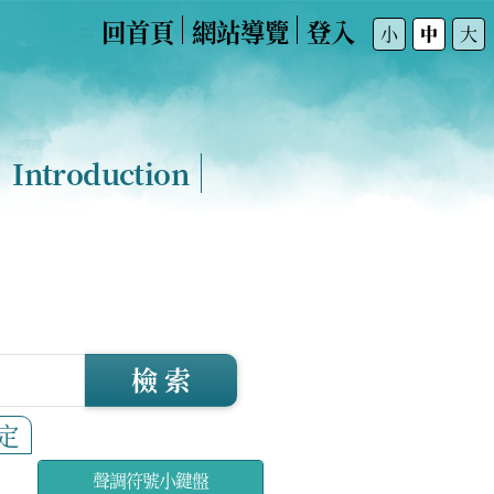
回首頁
網站導覽
登入
:::
小
中
大
Introduction
檢 索
定
聲調符號小鍵盤