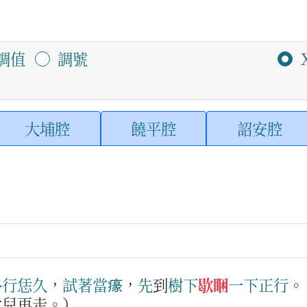
調值
調號
大埔腔
饒平腔
詔安腔
路
行
恁久
，
試著
當𤸁
，
先
到
樹下
歇睏
一下
正
行
會兒再走。）