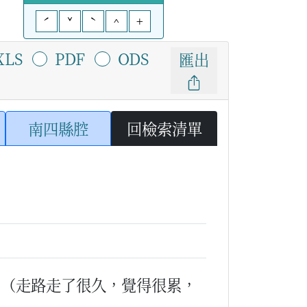
ˊ
ˇ
ˋ
^
+
XLS
PDF
ODS
匯出
南四縣腔
回檢索清單
。
（走路走了很久，覺得很累，