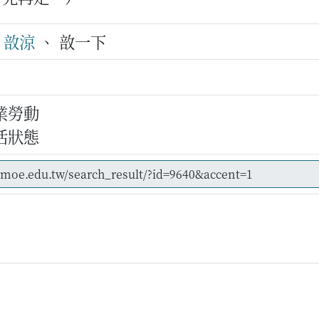
、
敨涼
、 敨一下
業勞動
活狀態