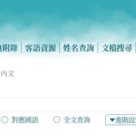
典附錄
客語資源
姓名查詢
文檔搜尋
內文
對應國語
全文查詢
進階設