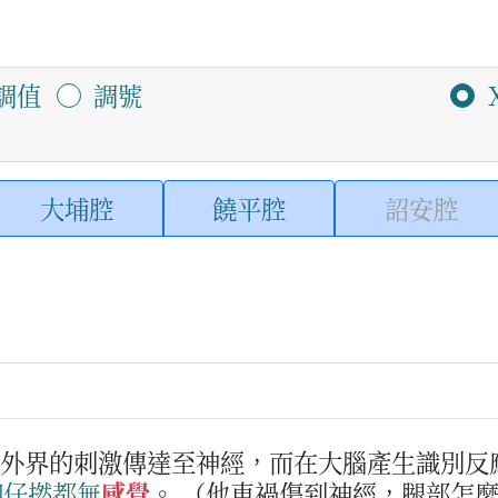
調值
調號
大埔腔
饒平腔
詔安腔
將外界的刺激傳達至神經，而在大腦產生識別反
仰仔
撚
都
無
感覺
。
（他車禍傷到神經，腿部怎