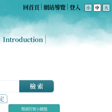
回首頁
網站導覽
登入
:::
小
中
大
Introduction
檢 索
定
聲調符號小鍵盤