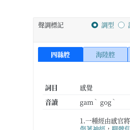
聲調標記
調型
四縣腔
海陸腔
詞目
感覺
ˋ
ˋ
音讀
gam
gog
1.一種經由感官
傷
著
神經
，
腳髀