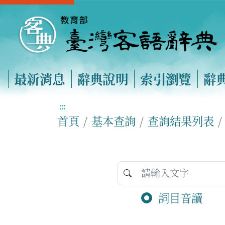
最新消息
辭典說明
索引瀏覽
辭
:::
首頁
基本查詢
查詢結果列表
詞目音讀