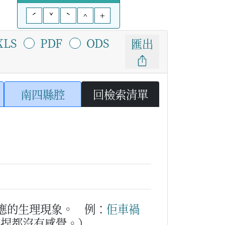
ˊ
ˇ
ˋ
^
+
XLS
PDF
ODS
匯出
南四縣腔
回檢索清單
應的生理現象。
例：
佢
車禍
麼捏都沒有感覺。）