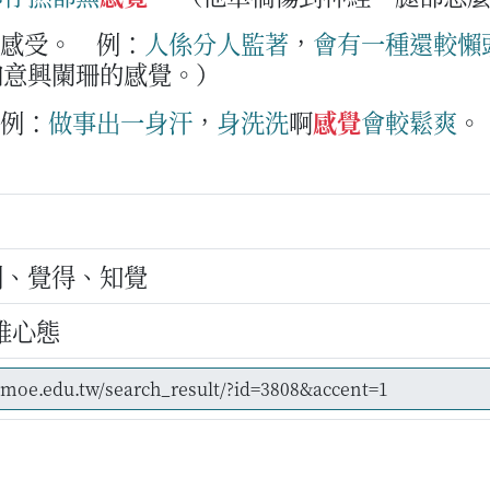
的感受。
例：
人
係
分
人
監
著
，
會
有
一
種
還較
懶
加意興闌珊的感覺。）
例：
做事
出
一身
汗
，
身
洗
洗
啊
感覺
會
較
鬆爽
。
）
到、覺得、知覺
維心態