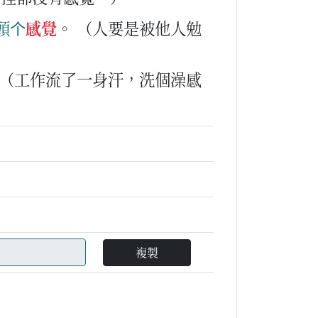
頭
个
感覺
。
（人要是被他人勉
（工作流了一身汗，洗個澡感
複製