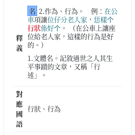
名
2.作為、行為。
例：
在
公
車
項讓
位
仔
分
老人家
，
恁樣
个
行狀
係
好
个
。
（在公車上讓座
位給老人家，這樣的行為是好
釋
的。）
義
1.文體名。記敘過世之人其生
平事蹟的文章，又稱「行
述」。
對
應
行狀、行為
國
語