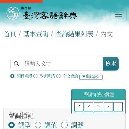
首頁
基本查詢
查詢結果列表
內文
檢 索
詞目音讀
對應國語
全文查詢
進階設定
聲調符號小鍵盤
ˊ
ˇ
ˋ
^
+
聲調標記
調型
調值
調號