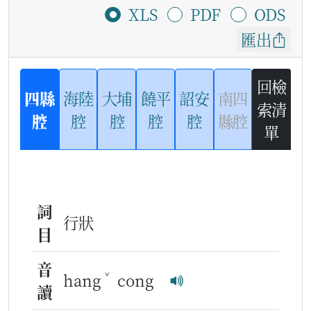
XLS
PDF
ODS
匯出
回檢
四縣
海陸
大埔
饒平
詔安
南四
索清
腔
腔
腔
腔
腔
縣腔
單
詞
行狀
目
音
ˇ
hang
cong
讀