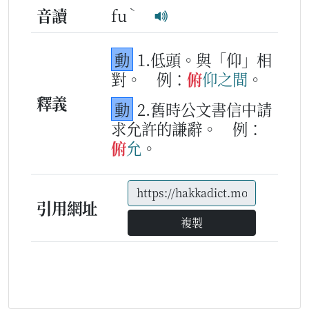
ˋ
音讀
fu
動
1.低頭。與「仰」相
對。
例：
俯
仰
之間
。
釋義
動
2.舊時公文書信中請
求允許的謙辭。
例：
俯
允
。
引用網址
複製