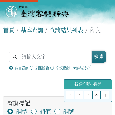
首頁
基本查詢
查詢結果列表
內文
檢 索
詞目音讀
對應國語
全文查詢
進階設定
聲調符號小鍵盤
ˊ
ˇ
ˋ
^
+
聲調標記
調型
調值
調號