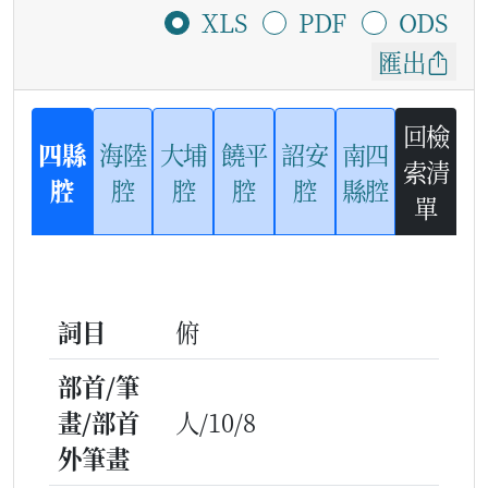
XLS
PDF
ODS
匯出
回檢
四縣
海陸
大埔
饒平
詔安
南四
索清
腔
腔
腔
腔
腔
縣腔
單
詞目
俯
部首/筆
畫/部首
人/10/8
外筆畫