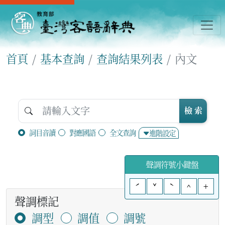
首頁
基本查詢
查詢結果列表
內文
檢 索
詞目音讀
對應國語
全文查詢
進階設定
聲調符號小鍵盤
ˊ
ˇ
ˋ
^
+
聲調標記
調型
調值
調號