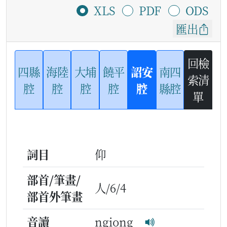
XLS
PDF
ODS
匯出
回檢
四縣
海陸
大埔
饒平
詔安
南四
索清
腔
腔
腔
腔
腔
縣腔
單
詞目
仰
部首/筆畫/
人/6/4
部首外筆畫
音讀
ngiong